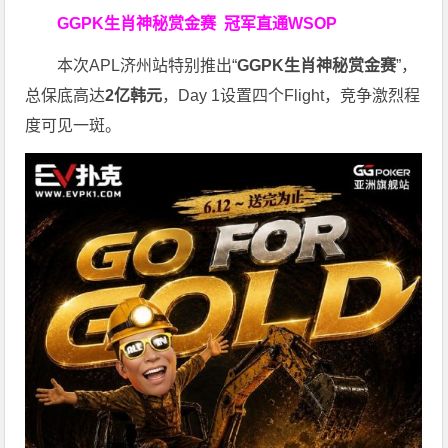
GGPK生肖神秘赏金赛
冠军直通WSOP
本次APL济州站特别推出“
GGPK
生肖神秘赏金赛
”，
总保底高达
2
亿韩元
，Day 1设置四个Flight，竞争激烈程
度可见一斑。