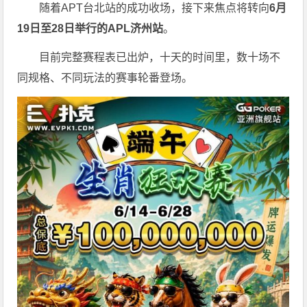
随着APT台北站的成功收场，接下来焦点将转向
6
月
19
日至
28
日举行的
APL
济州站
。
目前完整赛程表已出炉，十天的时间里，数十场不
同规格、不同玩法的赛事轮番登场。