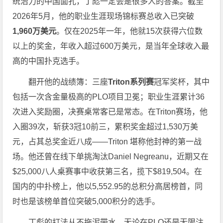
统治力的中国面孔，丁彪一定会是很多人的答案。截至
2026年5月，他的职业生涯现场锦标赛总收入已突破
1,960万美元
。仅在2025年一年，他就15次获得六位数
以上的奖金，年收入超过600万美元，是当年全球收入最
高的中国扑克选手。
翻开他的战绩簿：三座
Triton系列赛
冠军奖杯，其中
包括一次含金量极高的PLO项目卫冕；职业生涯累计36
次进入奖励圈，决赛桌常客已是常态。在Triton赛场，他
入圈39次，斩获3冠10前三，累积奖金超过1,530万美
元，占其总奖金近八成——Triton 堪称他封神的第一战
场。他还曾在线下单挑淘汰Daniel Negreanu，近期又在
$25,000八人桌赛事中收获第三名，揽下$819,504。在
国内的中扑榜上，他以5,552.95的总积分高居榜首，同
时也是该榜单首位突破5,000积分的选手。
丁彪的打法从不拖泥带水。无论在PLO还是无限注