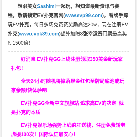
想跟美女
Sashimi
一起玩，
想知道最新资讯与赛
程，
敬请锁定EV扑克官网(
www.evp99.com
)。
看牌手痒
玩EV扑克，
每日多场免费赛奖励高达20w，现在注册
EV
扑克(
www.evpk89.com
)
额外加赠
8张幸运赛门票
最高奖
励1500倍！
好消息 EV扑克GG上线注册领取350美金新玩家
礼包！
全天24小时随机将掉落现金红包至牌局底池或玩
家余额!快体验吧
EV扑克GG
全新中文旗舰站
追求高EV
的决定
就
是扑克的本质
EV扑克娱乐场强势上线疯狂送钱，注册免费转老
虎機100次！国际认证最安心！