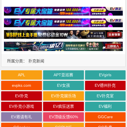
所属分类：
扑克新闻
APL
APT亚巡赛
EVgirls
evpks.com
EV女孩
EV德州扑克
EV扑克
EV扑克娱乐场
EV扑克室
EV扑克小游戏
EV疯狂送票
EV福利
EV邀请有礼
EV顶级反馈60%
GGCare