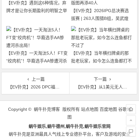
【EV扑克】遇到这6种情况，弃
牌才是让你长期盈利的明智之举
【EV扑克】2026IPG总决赛选
拔赛 | 263人围猎B组，吴武煌
54.4万领跑，主赛第一轮晋级版
图再添40人
【EV扑克】一天淘汰5人！FT变
【EV扑克】当年横扫牌桌的那
“绞肉机”！华裔选手AA惨遭河杀
批老玩家，如今怎么连鱼都打不
出局！
过了
上一篇
下一篇
【EV扑克】2026 DPC福州巡游赛首日：团队赛35队激战，“TopLuck战队”夺冠；开幕赛141人参赛21人晋级
【EV扑克】从1美元无人问津到金手链得主：陈东击败8条金手链传奇，再创华人扑克新高度
文
章
Copyright © 蜗牛扑克博客 版权所有
站点地图
百度地图
谷歌地
导
图
航
蜗牛娱乐,蜗牛德州,蜗牛扑克,蜗牛娱乐官网
蜗牛扑克是亚洲最具人气线上专业德扑平台，客户及游戏的安全