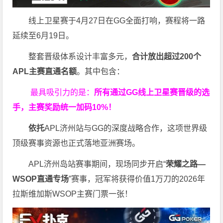
线上卫星赛于4月27日在GG全面打响，赛程将一路
延续至6月19日。
整套晋级体系设计丰富多元，
合计放出
超过200个
APL主赛直通名额
。其中包含：
最具吸引力的是：
所有通过
GG
线上卫星赛晋级的选
手，主赛奖励统一加码
10%
！
依托
APL济州站与GG的深度战略合作，这项世界级
顶级赛事资源也正式落地亚洲赛场。
APL济州岛站赛事期间，现场同步开启“
荣耀之路
—
WSOP
直通专场
”赛事，冠军将获得价值1万刀的2026年
拉斯维加斯WSOP主赛门票一张！