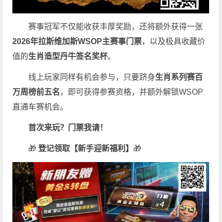
赛事冠军不仅能收获丰厚奖励，还将额外获得一张
2026
年拉斯维加斯
WSOP
主赛事门票
，以及极具收藏价
值的
生肖造型丹牛签名奖杯
。
线上玩家同样有机会参与，只要跻身
生肖系列赛百
万周榜前五名
，即可获得参赛资格，并额外解锁WSOP
直通车赛机会。
首次来玩？门票我请！
🎁
登记领取【新手迎新福利】
🎁