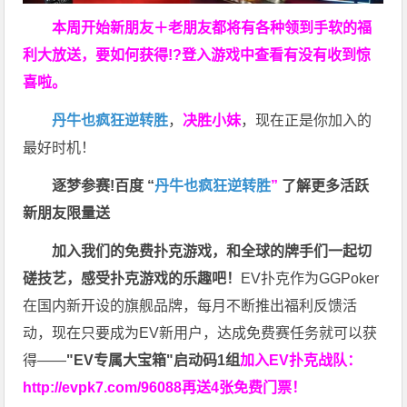
本周开始新朋友＋老朋友都将有各种领到手软的福
利大放送，要如何获得!?登入游戏中查看有没有收到惊
喜啦。
丹牛也疯狂逆转胜
，
决胜小妹
，现在正是你加入的
最好时机！
逐梦参赛!百度 “
丹牛也疯狂逆转胜
”
了解更多
活跃
新朋友限量送
加入我们的免费扑克游戏，和全球的牌手们一起切
磋技艺，感受扑克游戏的乐趣吧！
EV扑克作为GGPoker
在国内新开设的旗舰品牌，每月不断推出福利反馈活
动，现在只要成为EV新用户，达成免费赛任务就可以获
得——
"EV专属大宝箱"启动码1组
加入EV扑克战队：
http://evpk7.com/96088
再送4张免费门票！