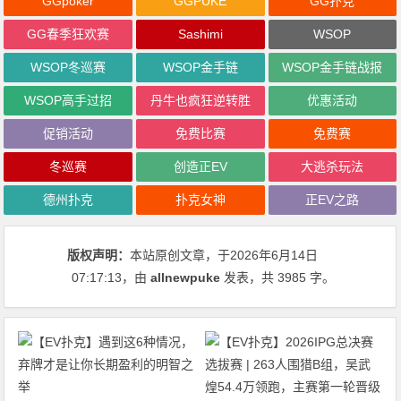
GGpoker
GGPUKE
GG扑克
GG春季狂欢赛
Sashimi
WSOP
WSOP冬巡赛
WSOP金手链
WSOP金手链战报
WSOP高手过招
丹牛也疯狂逆转胜
优惠活动
促销活动
免费比赛
免费赛
冬巡赛
创造正EV
大逃杀玩法
德州扑克
扑克女神
正EV之路
版权声明：
本站原创文章，于2026年6月14日
07:17:13
，由
allnewpuke
发表，共 3985 字。