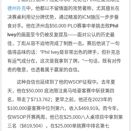
德州扑克
中，他都以不留情面的攻势著称，尤其擅长在
决赛桌利用记分牌优势，通过精准的ICM施压一步步蚕
食对手。他在济州岛$50,000 PLO赛事中单挑击败
Phil
Ivey
的画面至今仍被反复提及——面对公认的历史最
佳，丁彪从容不迫地完成了制胜一击。赛后他说了一句
值得品味的话：“Phil Ivey是非常出色的牌手，但扑克总
有运气成分在，这次是我拿到了牌。”一句话，既有对传
奇的敬意，也透着属于赢家的自信。
这种自信也延续到了他的WSOP征程中。去年夏
天，他在$50,000 底池限注奥马哈豪客赛中斩获第四
名，带走了$713,762；更早之前，他还在2023年的
$100,000豪客赛中位列第六，收入$469,919。而今年，
仅WSOP开赛两周，他已在$25,000八人桌项目中拿到第
三名（$819,504），在$25,000单挑赛中排名第七