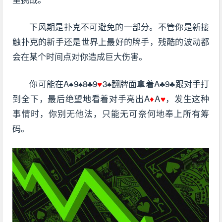
下风期是扑克不可避免的一部分。不管你是新接
触扑克的新手还是世界上最好的牌手，残酷的波动都
会在某个时间点对你造成巨大伤害。
你可能在A♠9♠8♣9
♥
3♠翻牌面拿着A♣9♣跟对手打
到全下，最后绝望地看着对手亮出A
♦
A
♥
，发生这种
事情时，你别无他法，只能无可奈何地奉上所有筹
码。