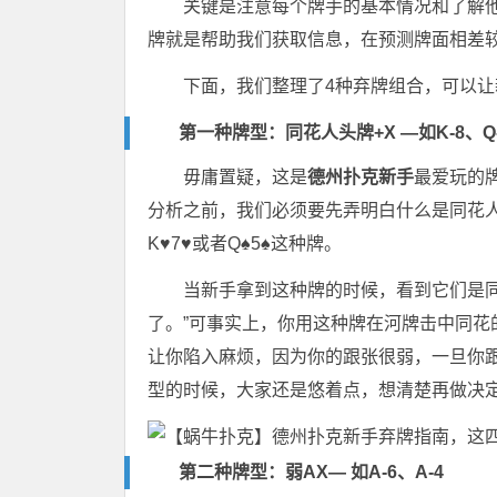
关键是注意每个牌手的基本情况和了解
牌就是帮助我们获取信息，在预测牌面相差
下面，我们整理了4种弃牌组合，可以
第一种牌型：同花人头牌+X —如K-8、Q-
毋庸置疑，这是
德州扑克新手
最爱玩的
分析之前，我们必须要先弄明白什么是同花人
K♥7♥或者Q♠5♠这种牌。
当新手拿到这种牌的时候，看到它们是
了。”可事实上，你用这种牌在河牌击中同花
让你陷入麻烦，因为你的跟张很弱，一旦你
型的时候，大家还是悠着点，想清楚再做决
第二种牌型：弱AX— 如A-6、A-4