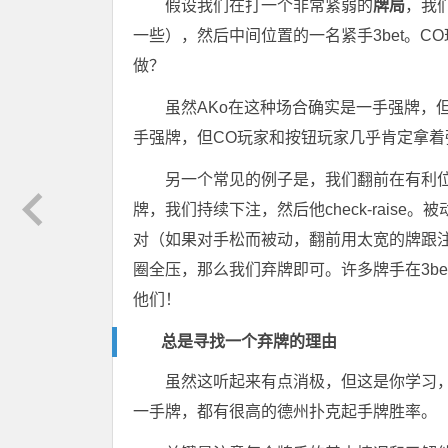
假设我们在打一个非常紧弱的
牌局
，我
一些），然后中间位置的一名紧手3bet。CO
做？
虽然AKo在这种场合确实是一手强牌，
手强牌，但CO玩家和按钮玩家几乎肯定拿
另一个常见的例子是，我们翻前在有利位置
牌，我们持续下注，然后他check-rais
对（如果对手松而被动，翻前用太宽的牌跟注3be
圈全压，那么我们弃牌即可。许多牌手在3be
他们！
总是寻找一个弃牌的理由
虽然这听起来有点消极，但这是你学习
一手牌，都有很高的德州扑克起手牌胜率。