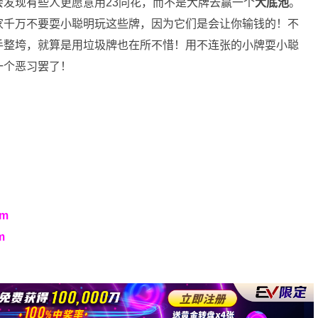
发现有些人更愿意用23同花，而不是大牌去赢一个
大底池
。
家千万不要耍小聪明玩这些牌，因为它们是会让你输钱的！不
手整垮，就算是用垃圾牌也在所不惜！用不连张的小牌耍小聪
一个恶习罢了！
om
m