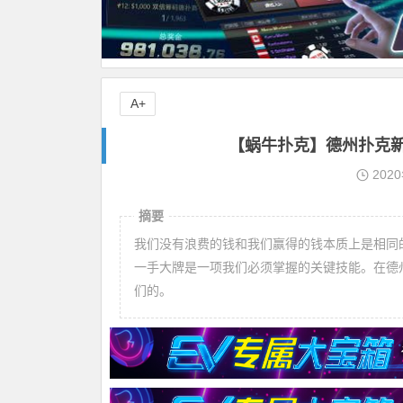
A+
【蜗牛扑克】德州扑克
202
摘要
我们没有浪费的钱和我们赢得的钱本质上是相同
一手大牌是一项我们必须掌握的关键技能。在德
们的。