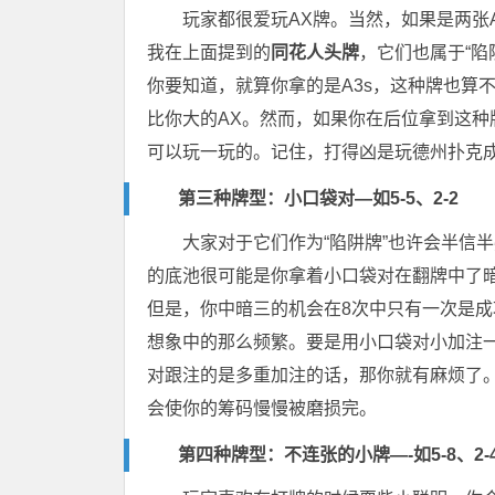
玩家都很爱玩AX牌。当然，如果是两张
我在上面提到的
同花人头牌
，它们也属于“陷
你要知道，就算你拿的是A3s，这种牌也算
比你大的AX。然而，如果你在后位拿到这
可以玩一玩的。记住，打得凶是玩德州扑克
第三种牌型：小口袋对—如5-5、2-2
大家对于它们作为“陷阱牌”也许会半信
的底池很可能是你拿着小口袋对在翻牌中了
但是，你中暗三的机会在8次中只有一次是
想象中的那么频繁。要是用小口袋对小加注
对跟注的是多重加注的话，那你就有麻烦了
会使你的筹码慢慢被磨损完。
第四种牌型：不连张的小牌—-如5-8、2-