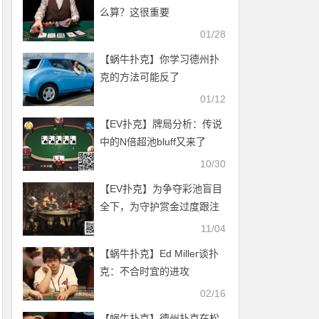
么算？这很重要
01/28
【蜗牛扑克】你学习德州扑
克的方法可能反了
01/12
【EV扑克】牌局分析：传说
中的N倍超池bluff又来了
10/30
【EV扑克】为争夺彩池盲目
全下，为守护赏金过度跟注
——扑克桌上的“边注游戏”
11/04
正在让技术性褪色
【蜗牛扑克】Ed Miller谈扑
克：不合时宜的进攻
02/16
【蜗牛扑克】德州扑克在松