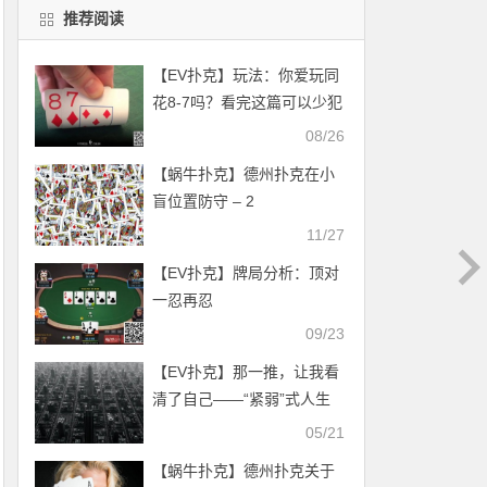
推荐阅读
【EV扑克】玩法：你爱玩同
花8-7吗？看完这篇可以少犯
错
08/26
【蜗牛扑克】德州扑克在小
盲位置防守 – 2
11/27
【EV扑克】牌局分析：顶对
一忍再忍
09/23
【EV扑克】那一推，让我看
清了自己——“紧弱”式人生
的认知突围
05/21
【蜗牛扑克】德州扑克关于