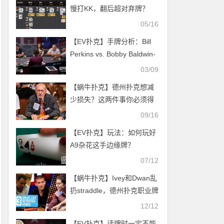
慢打KK，翻后超对弃牌？
05/16
【EV扑克】手牌分析：Bill
Perkins vs. Bobby Baldwin-
成牌转诈唬
03/09
【蜗牛扑克】德州扑克想减
少损失？这两件事你必须得
做到
09/16
【EV扑克】玩法：如何玩好
A9杂花这手边缘牌？
07/12
【蜗牛扑克】Ivey和Dwan乱
扔straddle，德州扑克职业牌
手怎么同时变“鱼”？
12/12
【EV扑克】读牌时一定不能