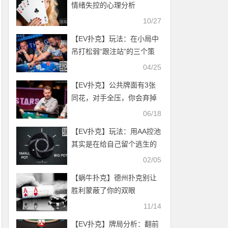
情绪失控的心理分析
10/27
【EV扑克】玩法：在小局中
吊打松弱“跟注站”的三个策
略
04/25
【EV扑克】公共牌面有3张
同花，对手全压，你会弃掉
AA吗？
06/18
【EV扑克】玩法：用AA控池
其实是在给自己留个逃生的
“安全通道”
02/05
【蜗牛扑克】德州扑克别让
胜利蒙蔽了你的双眼
11/14
【EV扑克】牌局分析：翻前