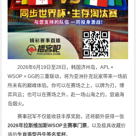
2026年6月19日至28日，韩国济州岛，APL ×
WSOP × GG的三重联动，将为亚洲扑克玩家带来一场前
所未有的巅峰体验。
你可以在赛场之上，以牌为刃，博
弈风云；也可以在赛场之外，赴一场山海之约，尝遍海
岛烟火。
赛事冠军不仅能收获丰厚奖励，还将额外获得一张
2026
年拉斯维加斯
WSOP
主赛事门票
，以及极具收藏价
值的
生肖造型丹牛签名奖杯
。