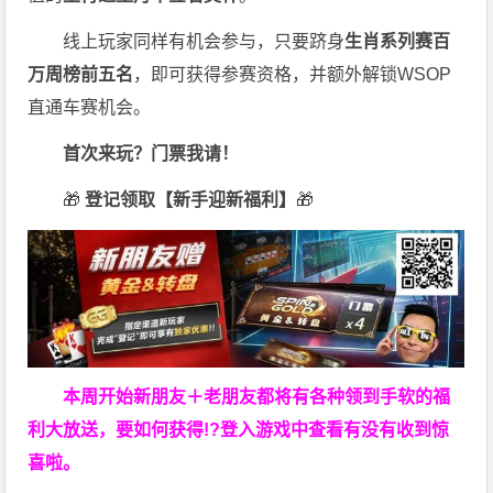
线上玩家同样有机会参与，只要跻身
生肖系列赛百
万周榜前五名
，即可获得参赛资格，并额外解锁WSOP
直通车赛机会。
首次来玩？门票我请！
🎁
登记领取【新手迎新福利】
🎁
本周开始新朋友＋老朋友都将有各种领到手软的福
利大放送，要如何获得!?登入游戏中查看有没有收到惊
喜啦。