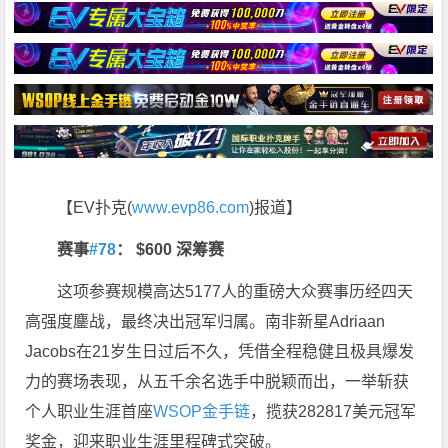
【EV扑克(
www.evp86.com
)报道】
赛事
#78
：
$600 深筹赛
这项参赛规模高达5177人的重磅大众赛事历经四天
高强度鏖战，最终决出冠军归属。南非新星Adriaan
Jacobs在21岁生日过后不久，凭借全程稳健且极具爆发
力的赛场表现，从五千余名选手中脱颖而出，一举斩获
个人职业生涯首座
WSOP金手链
，揽获282817美元冠军
奖金，迎来职业生涯里程碑式突破。