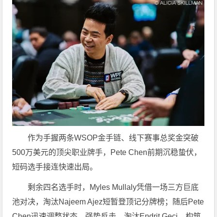
作为手握两条WSOP金手链、线下赛事总奖金突破
500万美元的顶尖职业牌手，
Pete Chen前期沉稳蛰伏，
短码选手接连快速出局。
剩余四名选手时，Myles Mullaly凭借一场三方巨底
池对决，淘汰Najeem Ajez短暂登顶记分牌榜；随后Pete
Chen迅速调整状态、强势反击，淘汰Endrit Geci，构筑