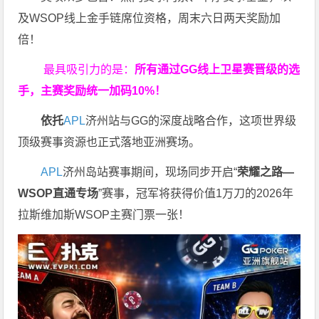
及WSOP线上金手链席位资格，
周末六日两天奖励加
倍！
最具吸引力的是：
所有通过
GG
线上卫星赛晋级的选
手，主赛奖励统一加码
10%
！
依托
APL
济州站与GG的深度战略合作，这项世界级
顶级赛事资源也正式落地亚洲赛场。
APL
济州岛站赛事期间，现场同步开启“
荣耀之路
—
WSOP
直通专场
”赛事，冠军将获得价值1万刀的2026年
拉斯维加斯WSOP主赛门票一张！