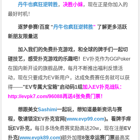
丹牛也疯狂逆转胜
，
决胜小妹
，现在正是你加入的
最好时机！
逐梦参赛!百度 “
丹牛也疯狂逆转胜
”
了解更多
活跃
新朋友限量送
加入我们的免费扑克游戏，和全球的牌手们一起切
磋技艺，感受扑克游戏的乐趣吧！
EV扑克作为GGPoker
在国内新开设的旗舰品牌，每月不断推出福利反馈活
动，现在只要成为EV新用户，达成免费赛任务就可以获
得——
"EV专属大宝箱"启动码1组
加入EV扑克战队：
http://evpk7.com/96088
再送4张免费门票！
想跟美女
Sashimi
一起玩，
想知道最新资讯与赛
程，
敬请锁定EV扑克官网(
www.evp99.com
)。
看牌手痒
玩EV扑克，
每日多场免费赛奖励高达20w，现在注册
EV
扑克(
www.evpk89.com
)
额外加赠
8张幸运赛门票
最高奖