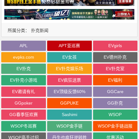
所属分类：
扑克新闻
APL
APT亚巡赛
EVgirls
evpks.com
EV女孩
EV德州扑克
EV扑克
EV扑克娱乐场
EV扑克室
EV扑克小游戏
EV疯狂送票
EV福利
EV邀请有礼
EV顶级反馈60%
GGCare
GGpoker
GGPUKE
GG扑克
GG春季狂欢赛
Sashimi
WSOP
WSOP冬巡赛
WSOP金手链
WSOP金手链战报
WSOP高手过招
丹牛也疯狂逆转胜
优惠活动