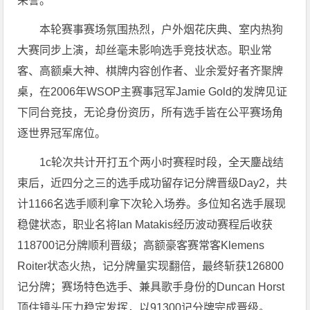
荣誉。
本轮赛事赛场氛围热烈，户外烟花庆典、室内热狗
大赛同步上演，却丝毫未影响选手竞技状态。职业常
客、高额桌大神、棋牌内容创作者、业余爱好者齐聚牌
桌，在2006年WSOP主赛事冠军Jamie Gold的发牌见证
下同台竞技，无论身份资历，所有选手皆在公平赛场角
逐世界冠军席位。
1c轮次共计开打五个两小时赛程时段，全天鏖战结
束后，近四分之三的选手成功留存记分牌晋级Day2，共
计1166名选手顺利拿下次轮入场券。多位知名选手展现
稳健状态，职业名将Ian Matakis经历波动赛程后收获
118700记分牌顺利晋级；高额豪客赛常客Klemens
Roiter状态火热，记分牌量实现翻倍，最终斩获126800
记分牌；赛场特色选手、兼具歌手身份的Duncan Horst
顶住镜头压力稳定发挥，以91300记分牌完成晋级。