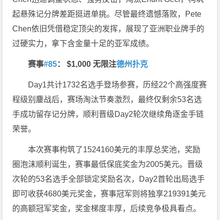
起悬殊记分牌差距挺进单挑。尽管最终遗憾落败，Pete
Chen依旧凭借稳定顶尖的发挥，展现了亚洲职业牌手的
过硬实力，拿下含金量十足的亚军成绩。
赛事
#85
：
$1,000 无限注
德州扑克
Day1共计1732名选手登场参赛，历经22个高强度赛
程级别鏖战后，赛场淘汰节奏激烈，最终仅剩余53名选
手成功留存记分牌，顺利晋级Day2轮次继续角逐金手链
荣誉。
本次赛事构筑了1524160美元的丰厚总奖池，奖励
圈泡沫顺利诞生，赛事最低保底奖金为2005美元。晋级
次轮的53名选手全部锁定奖励名次，Day2首轮出局选手
即可收获4680美元奖金，赛事冠军则将独享219391美元
的高额冠军奖金，奖金梯度丰厚，后续竞争极具看点。