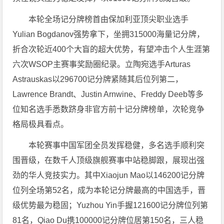
本轮全场记分牌榜首由保加利亚顶尖职业选手
Yulian Bogdanov强势拿下，坐拥315000海量记分牌，
折合次轮近400个大盲的超大优势，有望冲击个人生涯第
六次WSOP主赛事奖励圈纪录。立陶宛选手Arturas
Astrauskas以296700记分牌紧随其后位列第二，
Lawrence Brandt、Justin Arnwine、Freddy Deeb等多
位知名选手悉数跻身非官方前十记分牌榜单，次轮竞争
格局极具看点。
本轮赛事中国军团全员发挥稳健，多名选手顺利突
围晋级，在数千人顶级旗舰赛事中站稳脚跟，展现出强
劲的华人竞技实力。其中Xiaojun Mao以146200记分牌
位列全场第52名，成为本轮记分牌最高的中国选手，晋
级优势最为稳固；Yuzhou Yin手握121600记分牌位列第
81名，Qiao Du携100000记分牌位居第150名，三人稳