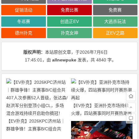
促销活动
免费比赛
免费赛
冬巡赛
创造正EV
大逃杀玩法
德州扑克
扑克女神
正EV之路
版权声明：
本站原创文章，于2026年7月6日
17:45:01
，由
allnewpuke
发表，共 4840 字。
【EV扑克】亚洲扑克市场持续
火爆，四站赛事同时开赛热潮再
【EV扑克】2026KPC济州站｜
起
群雄争锋！主赛事B/C组合共
407人次参赛52人晋级，张达森/