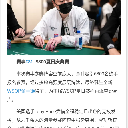
赛事
#81
:
$
800夏日庆典赛
本次赛事参赛阵容空前庞大，总计吸引6803名选手
报名参赛，经过多轮高强度层层淘汰，最终诞生全新
WSOP金手链
得主，为本届WSOP夏日赛程再添重磅亮
点。
美国选手Toby Price凭借全程稳定且出色的竞技发
挥，从六千余人的海量参赛阵容中强势突围，成功斩获