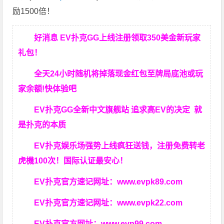
励1500倍！
好消息 EV扑克GG上线注册领取350美金新玩家
礼包！
全天24小时随机将掉落现金红包至牌局底池或玩
家余额!快体验吧
EV扑克GG
全新中文旗舰站
追求高EV
的决定
就
是扑克的本质
EV扑克娱乐场强势上线疯狂送钱，注册免费转老
虎機100次！国际认证最安心！
EV扑克官方速记网址：
www.evpk89.com
EV扑克官方速记网址：
www.evpk22.com
EV扑克官方网址：
www.evp99.com