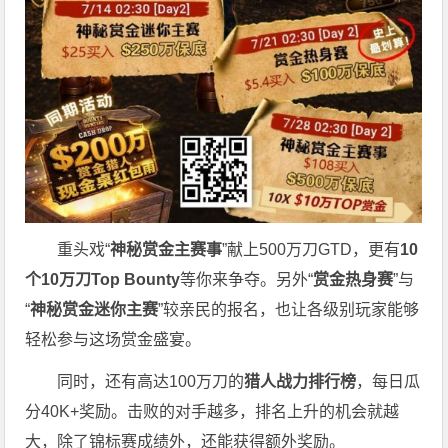
重头戏“
神秘赏金主赛事
”献上500万刀GTD，更有
10
个
10
万刀
Top Bounty
等你来争夺。另外“
赏金热身赛
”与
“
神秘赏金迷你主赛
”较亲民的报名，也让各级别玩家能够
轻松参与这场赏金盛宴。
同时，还有高达100万刀的
猎人战力排行榜
，每日瓜
分40K+奖励。击败的对手越多，排名上升的机会就越
大，除了锦标赛成绩外，还能获得额外奖励。