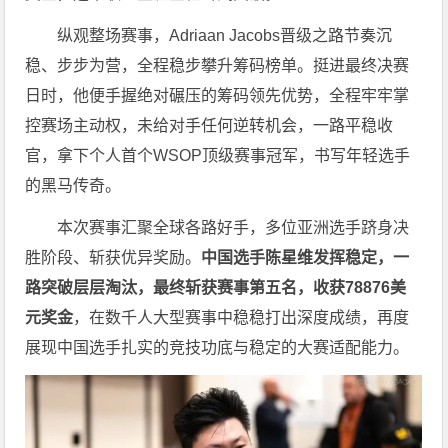
纵观整场赛事，Adriaan Jacobs晋级之路节奏沉
稳、步步为营，全程稳步攀升筹码榜单。挺进最终决赛
日时，他便手握绝对碾压的筹码领先优势，全程牢牢掌
控赛场主动权，未给对手任何逆转机会，一路平稳收
官，拿下个人首个WSOP顶级赛事冠军，书写年轻选手
的黑马传奇。
本次赛事汇聚全球各路好手，多位亚洲选手跻身决
胜阶段、斩获优异奖励。
中国选手陈星维发挥稳定，一
路突破层层淘汰，最终斩获赛事第五名，收获78876美
元奖金
，在数千人大型赛事中稳稳打出深度成绩，再度
展现中国选手扎实的竞技功底与稳定的大赛适配能力。