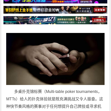
多桌扑克锦标赛（Multi-table poker tournaments，
MTTs）给人的扑克体验就是既充满挑战又令人振奋。这
种快节奏风格的赛事对于任何想提升自己牌技或寻求机