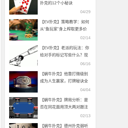
扑克的12个小秘诀
04/29
【EV扑克】策略教学：如何
从“鱼玩家”身上榨取更多价
值？
02/14
【EV扑克】老派的玩法：你
给对手的标记写些什么？现
在还这么做吗？
06/16
【蜗牛扑克】他靠打微级别
成为人生赢家，打牌秘诀全
公开，每条街照做你也能
04/04
赢！
【蜗牛扑克】牌局分析：是
否在同花面用顶大两对跟注
02/13
【蜗牛扑克】德州扑克弱听