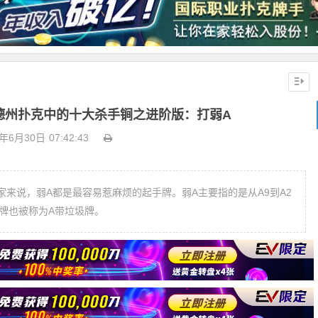
德州扑克中的十大杀手锏之进阶版：打弱A
0年6月30日
07:42:43
来说，弱A都是最容易惹麻烦的起手牌。弱A主要指的是从A9到A2
牌也被称为A带垃圾牌。