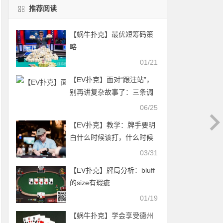
推荐阅读
【蜗牛扑克】最优短筹码策
略
01/21
【EV扑克】面对“跟注站”，
别再讲复杂故事了：三条调
整让你少吃亏
06/25
【EV扑克】教学：牌手要明
白什么时候该打，什么时候
该弃
03/31
【EV扑克】牌局分析：bluff
的size有瑕疵
01/19
【蜗牛扑克】学会享受德州