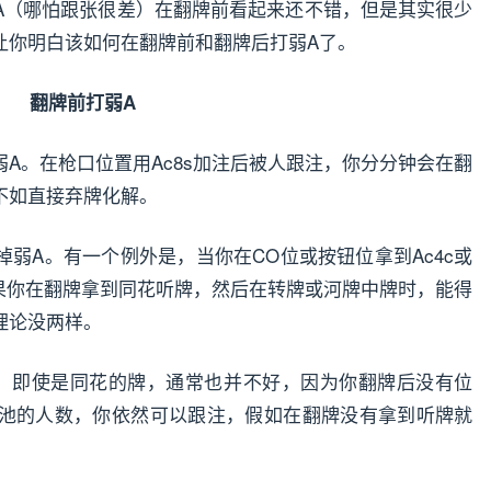
A（哪怕跟张很差）在翻牌前看起来还不错，但是其实很少
让你明白该如何在翻牌前和翻牌后打弱A了。
翻牌前打弱A
A。在枪口位置用Ac8s加注后被人跟注，你分分钟会在翻
不如直接弃牌化解。
弱A。有一个例外是，当你在CO位或按钮位拿到Ac4c或
如果你在翻牌拿到同花听牌，然后在转牌或河牌中牌时，能得
理论没两样。
，即使是同花的牌，通常也并不好，因为你翻牌后没有位
池的人数，你依然可以跟注，假如在翻牌没有拿到听牌就