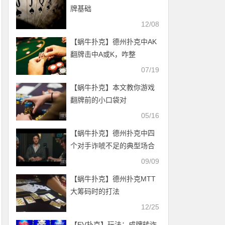
牌基础
12/08
【蜗牛扑克】德州扑克中AK
翻牌击中A或K，咋整
07/19
【蜗牛扑克】本文教你游戏
翻牌前的小口袋对
05/16
【蜗牛扑克】德州扑克中四
个对手诈唬不足的典型场合
09/09
【蜗牛扑克】德州扑克MTT
大筹码时的打法
12/25
【EV扑克】玩法：成牌转诈