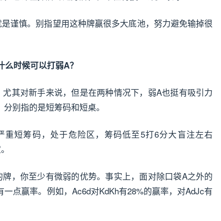
就是谨慎。别指望用这种牌赢很多大底池，努力避免输掉很
什么时候可以打弱A？
，尤其对新手来说，但是在两种情况下，弱A也挺有吸引力
。分别指的是短筹码和短桌。
严重短筹码，处于危险区，筹码低至5打6分大盲注左右
定。
的牌，你至少有微弱的优势。事实上，面对除口袋A之外的
赢率。例如，Ac6d对KdKh有28%的赢率，对AdJc有