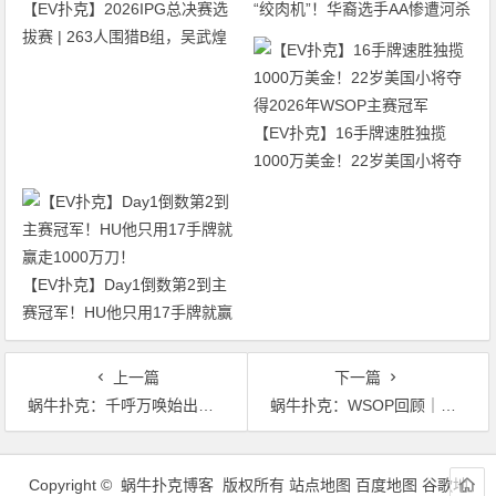
【EV扑克】2026IPG总决赛选
“绞肉机”！华裔选手AA惨遭河杀
拔赛 | 263人围猎B组，吴武煌
出局！
54.4万领跑，主赛第一轮晋级版
图再添40人
【EV扑克】16手牌速胜独揽
1000万美金！22岁美国小将夺
得2026年WSOP主赛冠军
【EV扑克】Day1倒数第2到主
赛冠军！HU他只用17手牌就赢
走1000万刀！
上一篇
下一篇
蜗牛扑克：千呼万唤始出来！第五季盛京杯奖杯震撼登场！
蜗牛扑克：WSOP回顾｜彭东升经过6天鏖战获得马拉松赛季军 俄罗斯职业选手夺冠
文
章
Copyright © 蜗牛扑克博客 版权所有
站点地图
百度地图
谷歌地