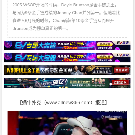
2005 WSOP开场的时候，Doyle Brunson是金手链之王，
与同为9条金手链成绩的Johnny Chan并列第一。但随着比
赛进入6月底的时候，Chan斩获第10条金手链从而甩开
Brunson成为榜单真正的第一。
【蜗牛扑克（www.allnew366.com）报道】