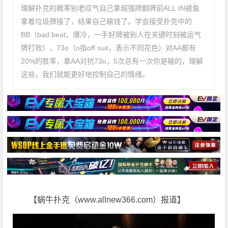
理解扑克的概率别老叹气自己拿超强牌翻牌前ALL IN被鱼
拿着垃圾牌接了，结果自己输钱了。学会接受扑克中的
BB（bad beat，爆冷，一手好牌被别人在关键时刻被运气
牌打败），73o（o指off suit，表示不同花色）对AA都有
20%的胜率，拿AA对抗73o，5次总有一次你是输的，理解
这些，我们就能更好地控制自己的情绪。
【蜗牛扑克（www.allnew366.com）报道】