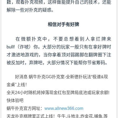
籍，观看扑克视频，这样做能提升自己的技术，还能
解除一些对扑克的疑惑。
相信对手有好牌
在微额扑克中，不要总想着别人拿烂牌来
bullf（诈唬）你。大部分的玩家一般只有在拿好牌时
才激进地游戏的，当你拿着顶对弱踢脚在翻牌圈下注
被反加时，弃牌吧，大部分情况下能帮你节省筹码。
好消息 蜗牛扑克GG扑克室-全新德扑玩法“极速&现
金桌"上线！
全天24小时随机将掉落现金红包至牌局底池或玩家余额!
快体验吧
蜗牛扑克官方网址：
www.allnew366.com
天龙扑克棋牌室正式上线！牛牛,斗地主,炸金花,捕鱼,等