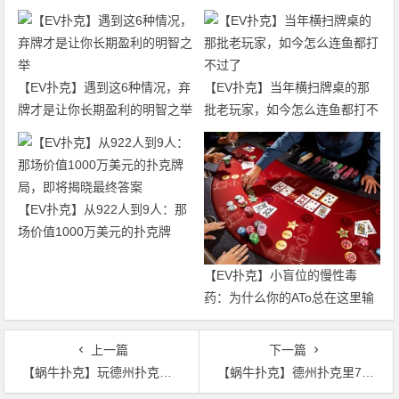
【EV扑克】遇到这6种情况，弃
【EV扑克】当年横扫牌桌的那
牌才是让你长期盈利的明智之举
批老玩家，如今怎么连鱼都打不
过了
【EV扑克】从922人到9人：那
场价值1000万美元的扑克牌
局，即将揭晓最终答案
【EV扑克】小盲位的慢性毒
药：为什么你的ATo总在这里输
钱？
上一篇
下一篇
【蜗牛扑克】玩德州扑克可以故意把弃掉的底牌亮出来吗？
【蜗牛扑克】德州扑克里7到Q的起手对，我该拿什么拯救你