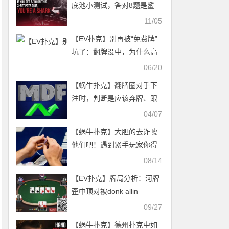
底池小测试，答对8题是鲨
鱼！
11/05
【EV扑克】别再被“免费牌”
坑了：翻牌没中，为什么高
手反而更敢开枪？
06/20
【蜗牛扑克】翻牌圈对手下
注时，判断是应该弃牌、跟
注还是加注的终极思路！10
04/07
万人看过都说好用！
【蜗牛扑克】大胆的去诈唬
他们吧！遇到紧手玩家你得
这样打
08/14
【EV扑克】牌局分析：河牌
歪中顶对被donk allin
09/27
【蜗牛扑克】德州扑克中如