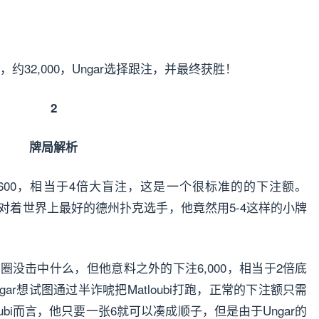
有筹码，约32,000，Ungar选择跟注，并最终获胜！
2
牌局解析
1,600，相当于4倍大盲注，这是一个很标准的的下注额。
码，面对着世界上最好的德州扑克选手，他竟然用5-4这样的小牌
在翻牌圈没击中什么，但他意料之外的下注6,000，相当于2倍底
r想试图通过半诈唬把Matloubi打跑，正常的下注额只需
loubi而言，他只要一张6就可以凑成顺子，但是由于Ungar的