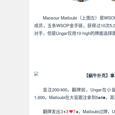
Mansour Matloubi（上图左）
成员，五条WSOP金手链，获得过10次5,00
对手，但是Ungar仅用10-high的牌面
盲注200/400。翻牌前，Ungar在小
1,600。Matloubi在大盲跟注拿到5♠4♣
翻牌发出
，Matloubi过牌，
3
♦
3
♥
7♠