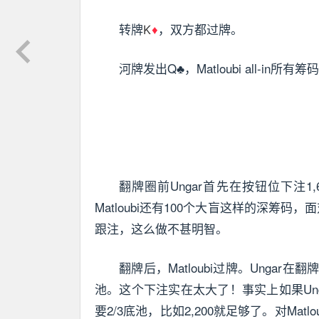
转牌
，双方都过牌。
K
♦
河牌发出Q♣，Matloubi all-in所
翻牌圈前Ungar首先在按钮位下注
Matloubi还有100个大盲这样的深筹
跟注，这么做不甚明智。
翻牌后，Matloubi过牌。Ungar
池。这个下注实在太大了！事实上如果Unga
要2/3底池，比如2,200就足够了。对Mat