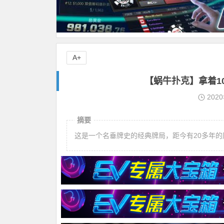
A+
【蜗牛扑克】拿着1
202
摘要
这是一个名垂牌史的经典牌局，距今有20多年的历史。较量双