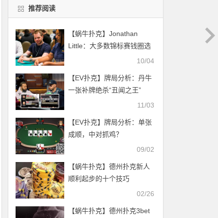
推荐阅读
【蜗牛扑克】Jonathan
Little：大多数锦标赛钱圈选
手其实都是扑克圈“最大的输
10/04
家”
【EV扑克】牌局分析：丹牛
一张补牌绝杀“丑闻之王”
Bryn Kenney
11/03
【EV扑克】牌局分析：单张
成顺，中对抓鸡？
09/02
【蜗牛扑克】德州扑克新人
顺利起步的十个技巧
02/26
【蜗牛扑克】德州扑克3bet