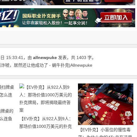
8日
15:33:41
，由
allnewpuke
发表，共 1403 字。
，居然还让他成功了 - 蜗牛扑克|Allnewpuke
扫牌桌的
么连鱼
【EV扑克】从922人到9人：
那场价值1000万美元的扑克
【EV扑克】小盲位的慢性毒
牌局，即将揭晓最终答案