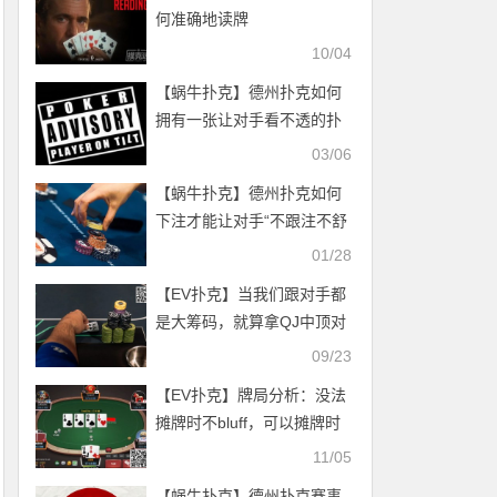
何准确地读牌
10/04
【蜗牛扑克】德州扑克如何
拥有一张让对手看不透的扑
克脸
03/06
【蜗牛扑克】德州扑克如何
下注才能让对手“不跟注不舒
服”
01/28
【EV扑克】当我们跟对手都
是大筹码，就算拿QJ中顶对
也要考虑弃牌
09/23
【EV扑克】牌局分析：没法
摊牌时不bluff，可以摊牌时
乱bluff
11/05
【蜗牛扑克】德州扑克赛事