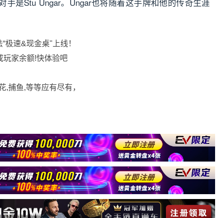
是Stu Ungar。Ungar也将随着这手牌和他的传奇生涯
法“极速&现金桌"上线！
或玩家余额!快体验吧
花,捕鱼,等等应有尽有，