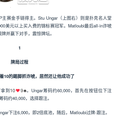
是WSOP主赛金手链得主。Stu Ungar（上图右）则是扑克名人堂
0美元以上买入费的锦标赛冠军。Matloubi最后all-in诈唬
选择跟牌并赢下对手，震惊牌坛。
1
牌局过程
盲拿到
。Ungar筹码约60,000，首先在按钮位下注
10
♥
9♣
，其筹码约40,000，选择跟注。
Ungar下注6,000，即2倍底池，随后，Matloubi过牌-跟注。