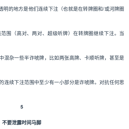
透明的地方是他们连续下注（也就是在转牌圈和/或河牌圈
强范围（高对、两对、超级听牌）在转牌圈继续下注。当
中混杂一些半诈唬牌，比如两张高牌、卡顺听牌，甚至是
的连续下注范围中至少有一小部分是诈唬牌。对抗任何思
5
不要泄露时间马脚