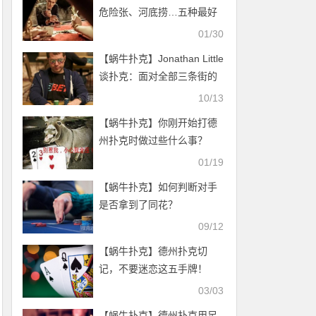
危险张、河底捞…五种最好
的诈唬术
01/30
【蜗牛扑克】Jonathan Little
谈扑克：面对全部三条街的
领先下注
10/13
【蜗牛扑克】你刚开始打德
州扑克时做过些什么事？
01/19
【蜗牛扑克】如何判断对手
是否拿到了同花？
09/12
【蜗牛扑克】德州扑克切
记，不要迷恋这五手牌！
03/03
【蜗牛扑克】德州扑克用足