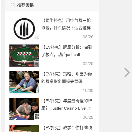
推荐阅读
【蜗牛扑克】用空气牌三枪
诈唬，什么情况下适合这样
打
08/26
【EV扑克】牌局分析：nit到
了极点，葫芦just call
02/20
【EV扑克】策略：别因为你
的牌桌形象而损失筹码
10/30
【EV扑克】年度最奇怪的牌
局？Hustler Casino Live 上
的规则违规引发戏剧性
06/25
【EV扑克】教学：你打牌顶