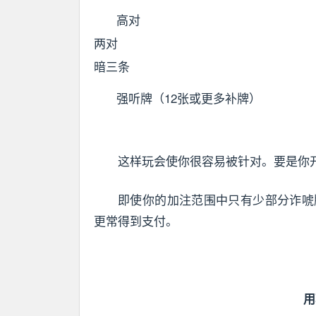
高对
两对
暗三条
强听牌（12张或更多补牌）
这样玩会使你很容易被针对。要是你
即使你的加注范围中只有少部分诈唬
更常得到支付。
用