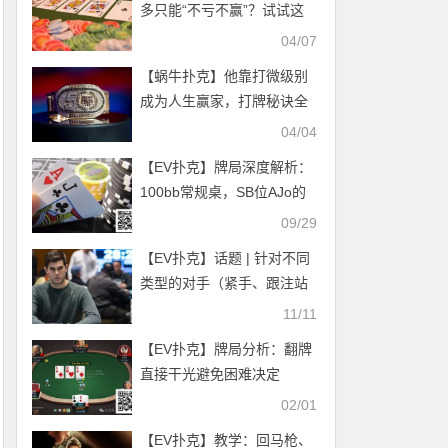
多只能“不亏不赢”？试试这
七个策略
04/07
【蜗牛扑克】他靠打微级别
成为人生赢家，打牌秘诀全
公开，每条街照做你也能
04/04
赢！
【EV扑克】牌局深度解析：
100bb常规桌，SB位AJo的
3-bet底池GTO打法详解
09/29
【EV扑克】话题 | 针对不同
类型的对手（紧手、跟注站
和疯子）来优化你的策略
11/11
【EV扑克】牌局分析：翻牌
直接干光避免困难决定
02/01
【EV扑克】教学：回马枪、