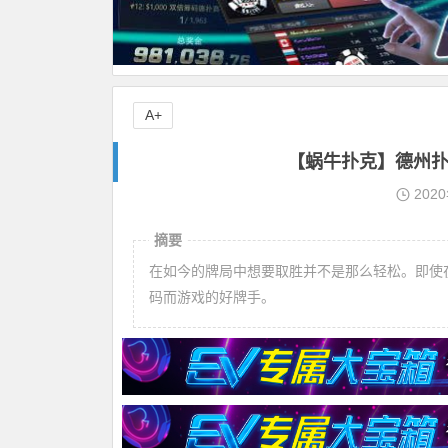
A+
【蜗牛扑克】德州扑
202
摘要
在如今的牌局中想要取胜并不是那么轻松。即使
码而游戏的好牌手。