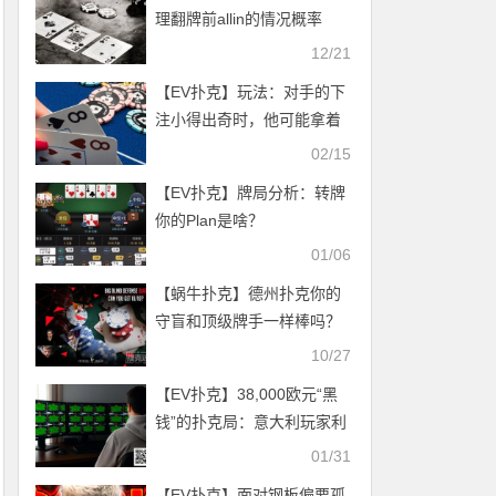
理翻牌前allin的情况概率
12/21
【EV扑克】玩法：对手的下
注小得出奇时，他可能拿着
这样的牌力！
02/15
【EV扑克】牌局分析：转牌
你的Plan是啥？
01/06
【蜗牛扑克】德州扑克你的
守盲和顶级牌手一样棒吗？
10/27
【EV扑克】38,000欧元“黑
钱”的扑克局：意大利玩家利
用多线上账户“传码”被判刑
01/31
【EV扑克】面对钢板偏要孤