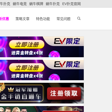
牛扑克
蜗牛电竞
蜗牛棋牌
蜗牛扑克
EV扑克官网
新优惠
策略文章
特色功能
常见问题