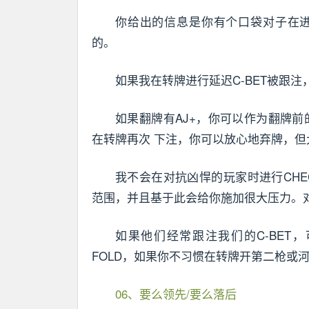
你给出的信息是你有个口袋对子在
的。
如果我在转牌进行延迟C-BET被跟
如果翻牌有AJ+，你可以作为翻牌前的
在转牌再次 下注，你可以放心地弃牌，但
我不会在对抗凶悍的玩家时进行CHE
范围，并且基于此会给你施加很大压力。对抗
如果他们经常跟注我们的C-BET
FOLD，如果你不习惯在转牌开第二枪或河
06、要么领先/要么落后