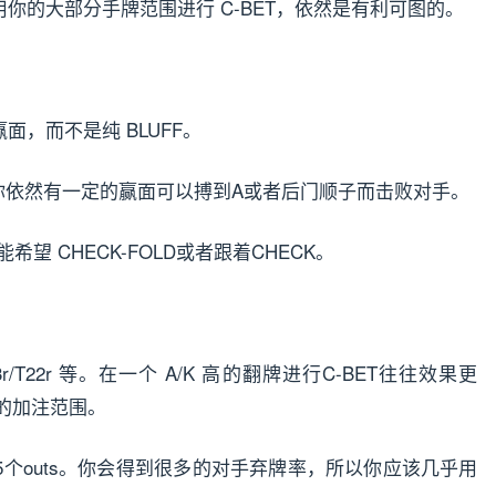
你的大部分手牌范围进行 C-BET，依然是有利可图的。
面，而不是纯 BLUFF。
，你依然有一定的赢面可以搏到A或者后门顺子而击败对手。
希望 CHECK-FOLD或者跟着CHECK。
J73r/T22r 等。在一个 A/K 高的翻牌进行C-BET往往效果更
前的加注范围。
个outs。你会得到很多的对手弃牌率，所以你应该几乎用