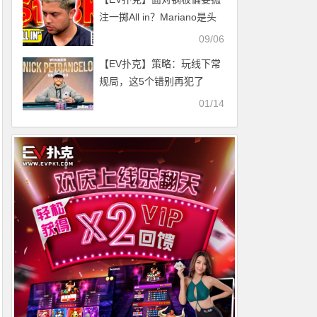
注一掷All in？Mariano是头
太铁还是在秀操作
09/06
【EV扑克】策略：玩线下常
规局，这5个错别再犯了
01/14