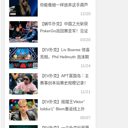
你能像她一样放弃这手葫芦
吗？
12/20
【蜗牛扑克】中国之光斩获
PokerGo巡回赛亚军！见证
国人选手精彩瞬间！
03/20
【EV扑克】Liv Boeree 惊喜
亮相，Phil Hellmuth 泡沫期
出局，《No Limit》新集揭
11/24
幕扑克盛宴背后故事
【EV扑克】APT富国岛｜主
赛事创本站赛史规模记录！
菲律宾选手David Erquiaga
11/21
领衔9人决赛桌！
【EV扑克】摇摆王Viktor“
Isildur1” Blom重返线上扑
克？
05/07
【EV扑克】一个扑克玩家需