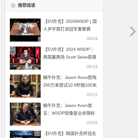
推荐阅读
【EV扑克】2024WSOP | 国
人尹宇周打进冠军重聚赛
Final Day，员工赛参赛人数
06/04
众多延迟一日打出冠军
【EV扑克】2024 WSOP｜
两周赢两场 Scott Seive获第
6条金手链 罗曦湘领跑赛事
06/19
#41 day2 周全排第3
蜗牛扑克：Jason Koon愿掏
200万来尝试10.9秒跑100米
的田径项目挑战
05/12
蜗牛扑克：Jason Koon放
言：WSOP就像是业余锦标
赛，手链多不代表最优秀
03/16
【EV扑克】韩国扑克杯冠名