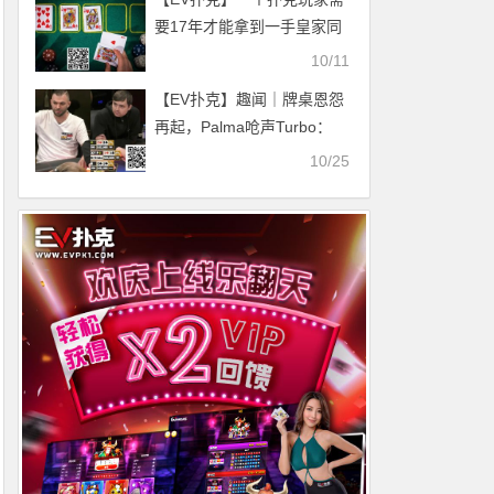
要17年才能拿到一手皇家同
花顺？
10/11
【EV扑克】趣闻｜牌桌恩怨
再起，Palma呛声Turbo：
“我会追着你猛锤”
10/25