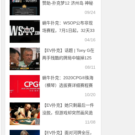
赞助-扑克梦12 济州岛 神秘
大赏金赛(保底韩币2亿)，额
09/24
外奖赏内容公布
蜗牛扑克：WSOP公布非现
场赛程，7月1日起，32天33
条金手链
04/16
【EV扑克】话题 | Tony G在
两手残酷的牌局中输掉125
万
08/11
蜗牛扑克：2020CPG®珠海
（横琴）选拔赛详细赛程赛
制发布
10/20
【EV扑克】她只剩最后一件
没脱，但游戏却突然画风诡
异…
11/08
【EV扑克】面对河牌全压，