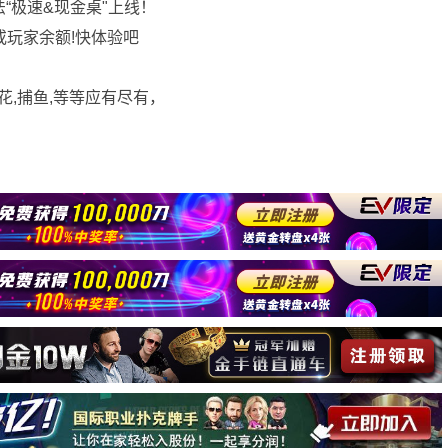
法“极速&现金桌"上线！
或玩家余额!快体验吧
花,捕鱼,等等应有尽有，