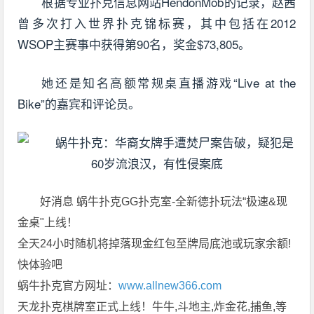
根据专业扑克信息网站HendonMob的记录，赵茜
曾多次打入世界扑克锦标赛，其中包括在2012
WSOP主赛事中获得第90名，奖金$73,805。
她还是知名高额常规桌直播游戏“Live at the
Bike”的嘉宾和评论员。
好消息 蜗牛扑克GG扑克室-全新德扑玩法“极速&现
金桌"上线！
全天24小时随机将掉落现金红包至牌局底池或玩家余额!
快体验吧
蜗牛扑克官方网址：
www.allnew366.com
天龙扑克棋牌室正式上线！牛牛,斗地主,炸金花,捕鱼,等