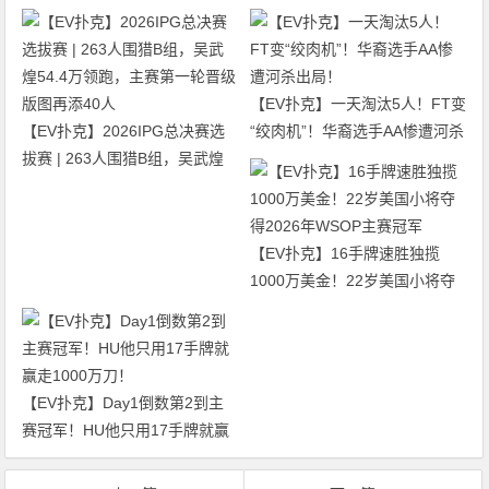
【EV扑克】一天淘汰5人！FT变
【EV扑克】2026IPG总决赛选
“绞肉机”！华裔选手AA惨遭河杀
拔赛 | 263人围猎B组，吴武煌
出局！
54.4万领跑，主赛第一轮晋级版
图再添40人
【EV扑克】16手牌速胜独揽
1000万美金！22岁美国小将夺
得2026年WSOP主赛冠军
【EV扑克】Day1倒数第2到主
赛冠军！HU他只用17手牌就赢
走1000万刀！