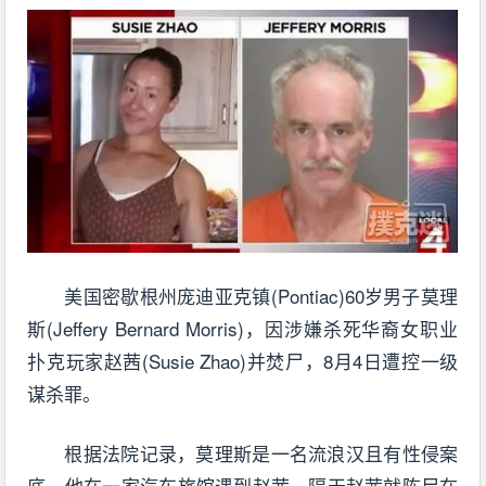
美国密歇根州庞迪亚克镇(Pontiac)60岁男子莫理
斯(Jeffery Bernard Morris)，因涉嫌杀死华裔女职业
扑克玩家赵茜(Susie Zhao)并焚尸，8月4日遭控一级
谋杀罪。
根据法院记录，莫理斯是一名流浪汉且有性侵案
底，他在一家汽车旅馆遇到赵茜，隔天赵茜就陈尸在