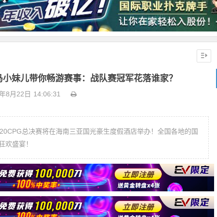
马小妹儿带你畅游赛事：战队赛冠军花落谁家？
0年8月22日
14:06:31
020CPG总决赛将在海南三亚国光豪生度假酒店举办！全国各地的国
狂欢盛宴！