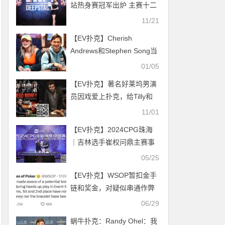
站热身赛冠军出炉 主赛十二
月启动！
11/21
【EV扑克】Cherish
Andrews和Stephen Song当
选GPI年度最佳选手
01/05
【EV扑克】著名好莱坞男演
员因戏爱上扑克，给Tilly和
毒王画像后停不下来
11/01
【EV扑克】2024CPG珠海
｜吉林选手崔权问鼎主赛事
冠军 陈光城屈居亚军
05/25
【EV扑克】WSOP暂扣金手
链和奖金，对疑似串通作弊
事件展开调查
06/29
蜗牛扑克：Randy Ohel：我