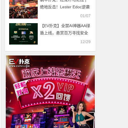
绝地反击！Lester Edoc逆袭
夺得超级豪客赛冠军，狂揽
01/07
冠军奖励5222000比索！
【EV扑克】全禁AI神器AA绿
盾上线，悬赏百万寻找安全
漏洞，百万免费赛开启助您
12/29
成为世界冠军！