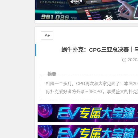
A+
蜗牛扑克：CPG三亚总决赛｜
202
摘要
相隔一个多月，CPG再次和大家见面了！本届2
际扑克爱好者将齐聚三亚CPG，享受盛大的扑克