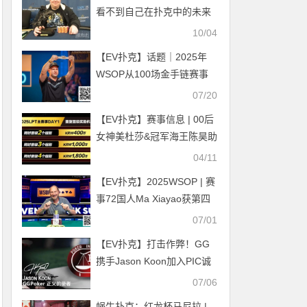
看不到自己在扑克中的未来
10/04
【EV扑克】话题｜2025年
WSOP从100场金手链赛事
中拿到多少服务费？
07/20
【EV扑克】赛事信息 | 00后
女神美杜莎&冠军海王陈昊助
阵LPT，三大线上平台开
04/11
放，现场零成本卫星赛冲击
【EV扑克】2025WSOP | 赛
10亿奖池！
事72国人Ma Xiayao获第四
名，周全、陈真、王勇纷纷
07/01
各自赛事领先晋级
【EV扑克】打击作弊！GG
携手Jason Koon加入PIC诚
信委员会，百万主赛事加开
07/06
Day1倒计时！
蜗牛扑克：红龙杯马尼拉 |