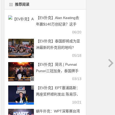
推荐阅读
【EV扑克】Alan Keating去
年赢$140万创纪录？这手
$240万巨池让他相形见绌
06/20
【EV扑克】泰国即将成为亚
洲最新的扑克目的地吗?
05/18
【EV扑克】简讯 | Punnat
Punsri三冠加身，泰国牌手
斩获济州站最后一场NLH赛
03/13
事冠军
【EV扑克】EPT塞浦路斯：
两座奖杯顺利发出 陈易莎、
魏国梁等晋级$5,300 EPT主
10/21
赛事Day1b
蜗牛扑克：WPT深筹赛台湾