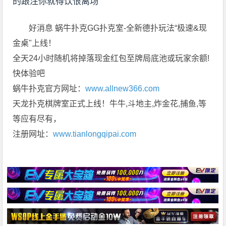
的跟注你就得饮恨离场
好消息 蜗牛扑克GG扑克室-全新德扑玩法“极速&现
金桌"上线！
全天24小时随机将掉落现金红包至牌局底池或玩家余额!
快体验吧
蜗牛扑克官方网址：
www.allnew366.com
天龙扑克棋牌室正式上线！牛牛,斗地主,炸金花,捕鱼,等
等应有尽有，
注册网址：
www.tianlongqipai.com