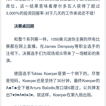
席位，这一结果意味着摩尔多瓦人获得了超过
3,000％的投资回报率-对于几天的工作来说还不错！
决赛桌回顾
和整个系列赛一样，1050美元迷你主赛的所有比
赛都在网上直播。在James Dempsey等职业选手的
注视下，决赛选手们为现场观众带来了一场精彩的表
演。
德国选手Tobias Koerper是第一个倒下的。尽管
是短码，Koerper还是坚持了30分钟，最终Koerper的
A♣T♣全下被Arturs Balodis用口袋6跟注，公共牌发
出T♥9♥A♥6♦3♥。就这样，Koerper在第九局出局。