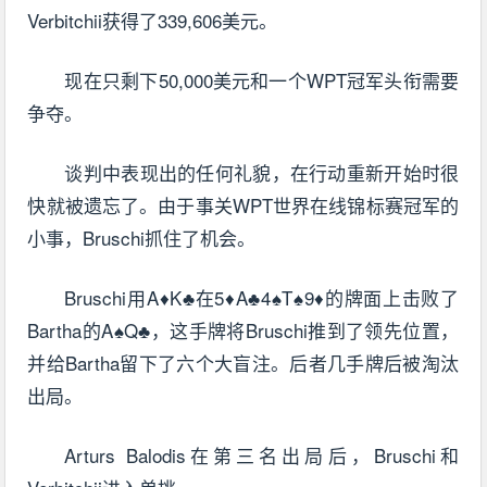
Verbitchii获得了339,606美元。
现在只剩下50,000美元和一个WPT冠军头衔需要
争夺。
谈判中表现出的任何礼貌，在行动重新开始时很
快就被遗忘了。由于事关WPT世界在线锦标赛冠军的
小事，Bruschi抓住了机会。
Bruschi用A♦K♣在5♦A♣4♠T♠9♦的牌面上击败了
Bartha的A♠Q♣，这手牌将Bruschi推到了领先位置，
并给Bartha留下了六个大盲注。后者几手牌后被淘汰
出局。
Arturs Balodis在第三名出局后，Bruschi和