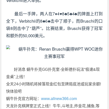
Verbitchii进入单挑。
最后一手牌，两人在7♦4♥8♣5♣4♣的牌面上打到
全下，Verbitchii的8♣6♣击中了顺子，而Bruschi的口
袋8则击中了“葫芦”。比赛结束，Bruschi获得了冠军
和额外的50,000美元。
好消息 蜗牛扑克GG扑克室-全新德扑玩法“极速&现
金桌"上线！
全天24小时随机将掉落现金红包至牌局底池或玩家余额!
快体验吧
蜗牛扑克官方网址：
www.allnew366.com
天龙扑克棋牌室正式上线！牛牛,斗地主,炸金花,捕鱼,等