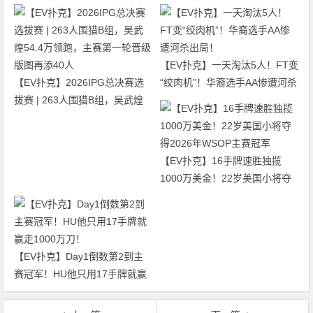
【EV扑克】一天淘汰5人！FT变
【EV扑克】2026IPG总决赛选
“绞肉机”！华裔选手AA惨遭河杀
拔赛 | 263人围猎B组，吴武煌
出局！
54.4万领跑，主赛第一轮晋级版
图再添40人
【EV扑克】16手牌速胜独揽
1000万美金！22岁美国小将夺
得2026年WSOP主赛冠军
【EV扑克】Day1倒数第2到主
赛冠军！HU他只用17手牌就赢
走1000万刀！