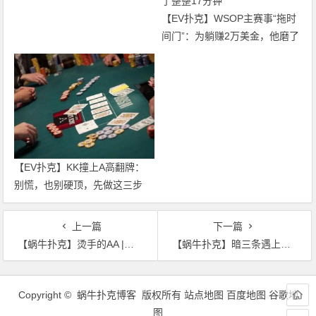
【EV扑克】WSOP主赛事“拖时
间门”：为躺赚2万美金，他磨了
整整17分钟
【EV扑克】KK撞上A高翻牌：
别慌，也别硬顶，先做这三步
上一篇
下一篇
【蜗牛扑克】烫手的AA |德州扑克牌局分析
【蜗牛扑克】暗三条遇上听顺牌面该怎么打 | 德州扑克牌局分析
文
章
Copyright © 蜗牛扑克博客 版权所有
站点地图
百度地图
谷歌地
导
图