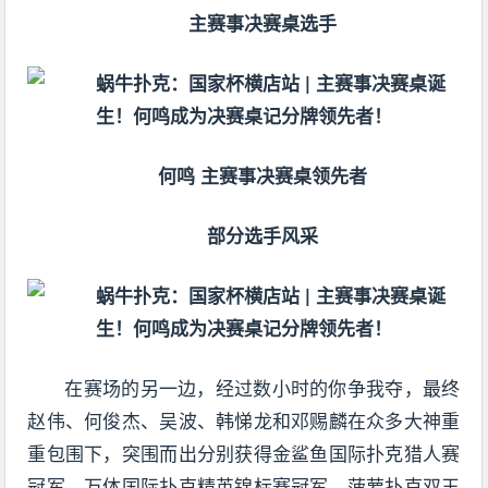
主赛事决赛桌选手
何鸣 主赛事决赛桌领先者
部分选手风采
在赛场的另一边，经过数小时的你争我夺，最终
赵伟、何俊杰、吴波、韩悌龙和邓赐麟在众多大神重
重包围下，突围而出分别获得金鲨鱼国际扑克猎人赛
冠军、万体国际扑克精英锦标赛冠军、菠萝扑克双王