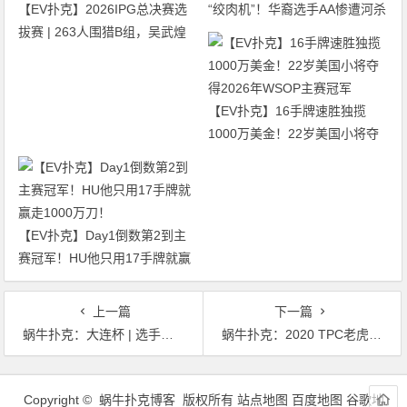
【EV扑克】2026IPG总决赛选
“绞肉机”！华裔选手AA惨遭河杀
拔赛 | 263人围猎B组，吴武煌
出局！
54.4万领跑，主赛第一轮晋级版
图再添40人
【EV扑克】16手牌速胜独揽
1000万美金！22岁美国小将夺
得2026年WSOP主赛冠军
【EV扑克】Day1倒数第2到主
赛冠军！HU他只用17手牌就赢
走1000万刀！
上一篇
下一篇
蜗牛扑克：大连杯 | 选手眼中的大连杯，王子阳成为预赛B组CL!
蜗牛扑克：2020 TPC老虎杯年终总决赛注册流程最新出炉！
文
章
Copyright © 蜗牛扑克博客 版权所有
站点地图
百度地图
谷歌地