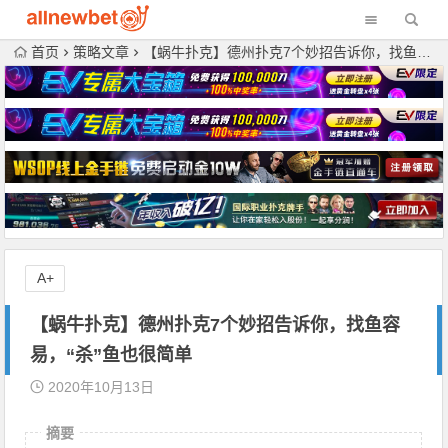
首页
策略文章
【蜗牛扑克】德州扑克7个妙招告诉你，找鱼容易，“杀”鱼也很简单
A+
【蜗牛扑克】德州扑克7个妙招告诉你，找鱼容
易，“杀”鱼也很简单
2020年10月13日
摘要