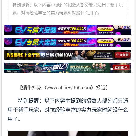
特别提醒：以下内容中提到的招数大部分都只适用于新手玩
家，对抗经验丰富的实力玩家时就没什么用了。
【蜗牛扑克（www.allnew366.com）报道】
特别提醒：以下内容中提到的招数大部分都只适
用于新手玩家，对抗经验丰富的实力玩家时就没什么
用了。