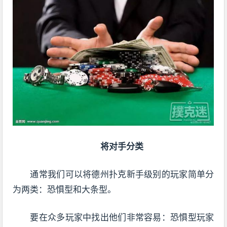
将对手分类
通常我们可以将德州扑克新手级别的玩家简单分
为两类：恐惧型和大条型。
要在众多玩家中找出他们非常容易：恐惧型玩家