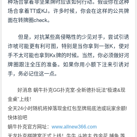
种场合拿着非坚果牌时应该如何行动。假设你在这种
场合拿着TT或KJ。许多时候，你会在这样的公共牌
面在转牌圈check。
但是，对抗某些高侵略性的少见对手，尝试引诱
诈唬可能更有利可图，特别是当你拿到一张K，使对
手不太可能也拿到Kx牌的时候。当然，你必须做好河
牌圈跟注全压的准备。如果你用小额下注来引诱对
手，务必记住这一点。
好消息 蜗牛扑克GG扑克室-全新德扑玩法“极速&现
金桌"上线！
全天24小时随机将掉落现金红包至牌局底池或玩家余额!
快体验吧
蜗牛扑克官方网址：
www.allnew366.com
天龙扑克棋牌室正式上线！牛牛,斗地主,炸金花,捕鱼,等