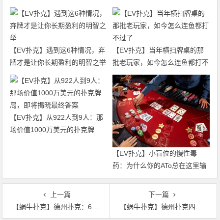
【EV扑克】遇到这6种情况，弃
【EV扑克】当年横扫牌桌的那
牌才是让你长期盈利的明智之举
批老玩家，如今怎么连鱼都打不
过了
【EV扑克】从922人到9人：那
场价值1000万美元的扑克牌
局，即将揭晓最终答案
【EV扑克】小盲位的慢性毒
药：为什么你的ATo总在这里输
钱？
上一篇
下一篇
【蜗牛扑克】德州扑克：6高 vs 5高，6高摊牌胜！
【蜗牛扑克】德州扑克四点迹象，让你知道自己的牌技是否已经优秀