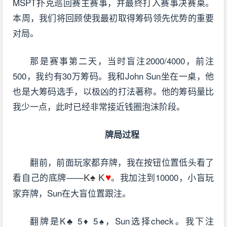
MSPT扑克巡回赛主赛事，并最终打入赛事决赛桌。
本周，我们将回顾使我最初取得筹码领先优势的重要
对局。
那是赛事第二天，当时盲注2000/4000，前注
500，我约有30万筹码。我和John Sun坐在一桌，他
也是大筹码选手，以极凶的打法著称。他的筹码量比
我少一点，此时已经非常接近钱圈泡沫阶段。
牌局过程
翻前，前面玩家都弃牌，我在按钮位置低头看了
看自己的底牌——
。我加注到10000，小盲玩
K
♠
K
♥
家弃牌，Sun在大盲位置跟注。
翻牌是K♣ 5♦ 5♠，Sun选择check。我下注