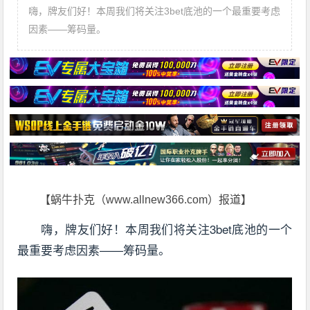
嗨，牌友们好！本周我们将关注3bet底池的一个最重要考虑
因素——筹码量。
【蜗牛扑克（www.allnew366.com）报道】
嗨，牌友们好！本周我们将关注3bet底池的一个
最重要考虑因素——筹码量。