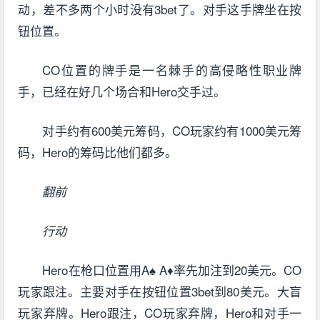
动，差不多两个小时没有3bet了。对手这手牌坐在按
钮位置。
CO位置的牌手是一名棘手的高侵略性职业牌
手，已经在好几个场合和Hero交手过。
对手约有600美元筹码，CO玩家约有1000美元筹
码，Hero的筹码比他们都多。
翻前
行动
Hero在枪口位置用A♠ A♦率先加注到20美元。CO
玩家跟注。主要对手在按钮位置3bet到80美元。大盲
玩家弃牌。Hero跟注，CO玩家弃牌，Hero和对手一