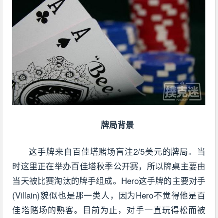
牌局背景
这手牌来自百佳塔赌场盲注2/5美元的牌局。当
时这里正在举办百佳塔秋季公开赛，所以牌桌主要由
当天被比赛淘汰的牌手组成。Hero这手牌的主要对手
(Villain)貌似也是那一类人，因为Hero不觉得他是百
佳塔赌场的熟客。目前为止，对手一直玩得松而被