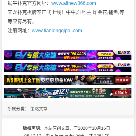
蜗牛扑克官方网址：
www.allnew366.com
天龙扑克棋牌室正式上线！牛牛,斗地主,炸金花,捕鱼,等
等应有尽有，
注册网址：
www.tianlongqipai.com
所属分类：
策略文章
版权声明：
本站原创文章，于2020年10月16日
08:47:17
，由
allnewpuke
发表，共 2264 字。