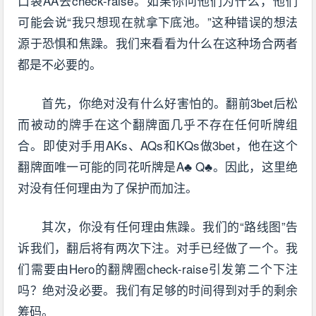
口袋AA去check-raise。如果你问他们为什么，他们
可能会说“我只想现在就拿下底池。”这种错误的想法
源于恐惧和焦躁。我们来看看为什么在这种场合两者
都是不必要的。
首先，你绝对没有什么好害怕的。翻前3bet后松
而被动的牌手在这个翻牌面几乎不存在任何听牌组
合。即使对手用AKs、AQs和KQs做3bet，他在这个
翻牌面唯一可能的同花听牌是A♣ Q♣。因此，这里绝
对没有任何理由为了保护而加注。
其次，你没有任何理由焦躁。我们的“路线图”告
诉我们，翻后将有两次下注。对手已经做了一个。我
们需要由Hero的翻牌圈check-raise引发第二个下注
吗？绝对没必要。我们有足够的时间得到对手的剩余
筹码。