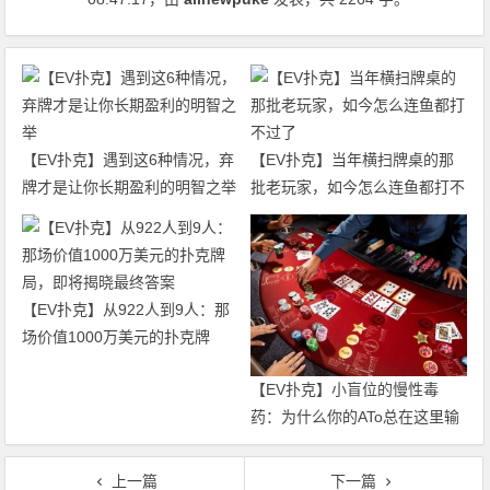
【EV扑克】遇到这6种情况，弃
【EV扑克】当年横扫牌桌的那
牌才是让你长期盈利的明智之举
批老玩家，如今怎么连鱼都打不
过了
【EV扑克】从922人到9人：那
场价值1000万美元的扑克牌
局，即将揭晓最终答案
【EV扑克】小盲位的慢性毒
药：为什么你的ATo总在这里输
钱？
上一篇
下一篇