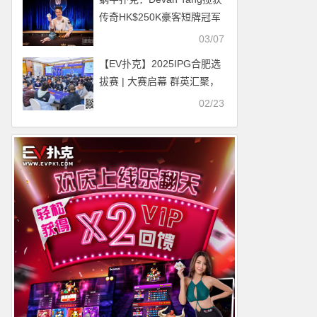
传奇HK$250K豪客短牌冠军
03/07
【EV扑克】2025IPG合肥选
拔赛 | 大赛启幕 群英汇聚，
决战线合肥！霸都杯A组174
02/23
人参赛，李靖晶领衔44人晋
级