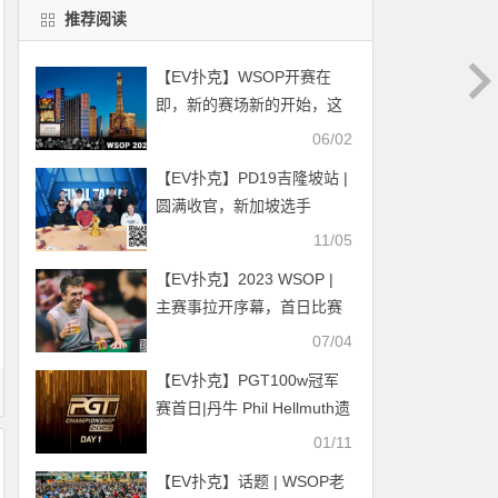
推荐阅读
【EV扑克】WSOP开赛在
即，新的赛场新的开始，这
里有你需要的小贴士
06/02
【EV扑克】PD19吉隆坡站 |
圆满收官，新加坡选手
CHEN CHIK FATT CARTER
11/05
夺得冠军！
【EV扑克】2023 WSOP |
主赛事拉开序幕，首日比赛
超过一千名玩家报名
07/04
【EV扑克】PGT100w冠军
赛首日|丹牛 Phil Hellmuth遗
憾出局 Daniel Smiljkovic领
01/11
跑7人决赛桌
【EV扑克】话题 | WSOP老