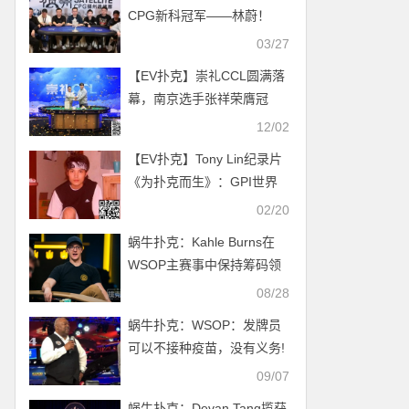
CPG新科冠军——林蔚！
03/27
【EV扑克】崇礼CCL圆满落
幕，南京选手张祥荣膺冠
军，收获大白龙！（内附冠
12/02
军采访）
【EV扑克】Tony Lin纪录片
《为扑克而生》：GPI世界
第一的逆袭之路
02/20
蜗牛扑克：Kahle Burns在
WSOP主赛事中保持筹码领
先
08/28
蜗牛扑克：WSOP：发牌员
可以不接种疫苗，没有义务!
09/07
蜗牛扑克：Devan Tang揽获