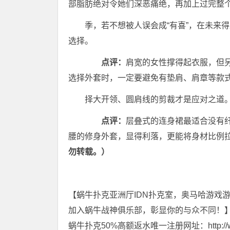
部脂肪绝对令她们深恶痛绝，再加上过完整
季，若不想被人误会成“有喜”，在未来
选择。
点评：
肩宽的女性撑得起衣服，但
选择外套时，一定要避免有垫肩、肩章等款
择大开领、圆肩线的剪裁才是应对之道
点评：
层叠式的连身裙最适合没有纤腰的
腰的修身外套，显得利落，更能将身材比例
勿转载。）
【蜗牛扑克亚洲厅IDN扑克室，奥马哈游戏
加入蜗牛战神俱乐部，彰显你的与众不同！
蜗牛扑克50%高额返水唯一注册网址：http://www.t