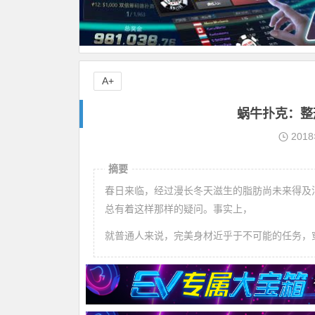
A+
蜗牛扑克：整
201
摘要
春日来临，经过漫长冬天滋生的脂肪尚未来得及
总有着这样那样的疑问。事实上，
就普通人来说，完美身材近乎于不可能的任务，