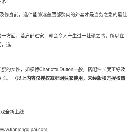
个冬
得及修身前，选件能够遮盖腰部赘肉的外套才是当务之急的最佳
另一方面，若肩部过宽，却会令人产生过于壮硕之感，所以在
式，选
。
女性，如模特Charlotte Dutton一般，搭配件长度正好及
拉长。
（以上内容仅授权减肥网独家使用，未经版权方授权请
游戏全新上线
】
ianlongqipai.com