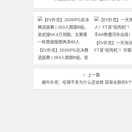
【EV扑克】一天淘汰
【EV扑克】2026IPG总决赛
FT变“绞肉机”！华裔
选拔赛 | 263人围猎B组，吴
惨遭河杀出局！
武煌54.4万领跑，主赛第一
轮晋级版图再添40人
上一篇
蜗牛扑克：吃得不多为什么还会胖 容易长胖的5