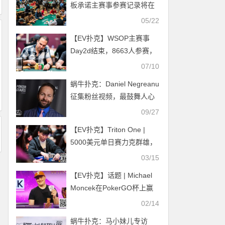
板承诺主赛事参赛记录将在
2023年被打破
05/22
【EV扑克】WSOP主赛事
Day2d结束，8663人参赛，
历史第二大！
07/10
蜗牛扑克：Daniel Negreanu
征集粉丝视频，最鼓舞人心
的那位奖励 $30K铂金赛事通
09/27
【EV扑克】Triton One |
5000美元单日赛力克群雄，
中国选手Chen Peng豪取生
03/15
涯最高$214,000奖金！
【EV扑克】话题 | Michael
Moncek在PokerGO杯上赢
得了首场比赛
02/14
蜗牛扑克：马小妹儿专访