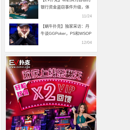
级！明日主赛最后晋级机会
银行资金盗窃事件升级，体
等你上阵！
育投注恐成为新目标
11/24
【蜗牛扑克】独家采访：丹
牛谈GGPoker，PS和WSOP
POY（二）
12/04