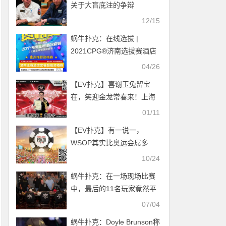
关于大盲底注的争辩
12/15
蜗牛扑克：在线选拔 |
2021CPG®济南选拔赛酒店
套餐资格赛本周末开启共保
04/26
证奖励20个！
【EV扑克】喜谢玉兔留宝
在，笑迎金龙常春来！上海
杯SHPC®冬季赛，打响葵卯
01/11
兔年终极一战！
【EV扑克】有一说一，
WSOP其实比奥运会屌多
了！
10/24
蜗牛扑克：在一场现场比赛
中，最后的11名玩家竟然平
分了奖金
07/04
蜗牛扑克：Doyle Brunson称