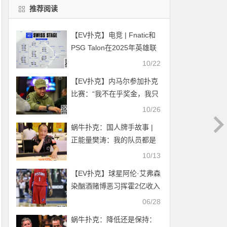
推荐阅读
【EV扑克】电竞 | Fnatic和
PSG Talon在2025年英雄联
盟全球总决赛中早早被淘汰
10/22
【EV扑克】内马尔参加扑克
比赛：“我不在乎奖金，我只
想要冠军！”
10/26
蜗牛扑克：国人牌手故事 |
正能量樊涛：我的队员都是
“品学兼优”！
10/13
【EV扑克】球星阿伦·艾弗森
染酗酒赌博恶习挥霍2亿收入
后，迎来人生下半场的机会
06/28
蜗牛扑克：降低还是保持：