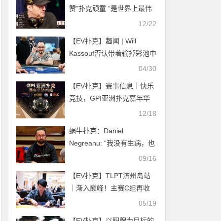
赞”扑克顽童 “是世界上最伟
大的锦标赛选手
12/22
【EV扑克】趣闻 | Will
Kassouf否认带着输掉彩池中
的记分牌离开牌桌
04/30
【EV扑克】赛事信息｜快乐
竞技，GPI亚洲扑克嘉年华
点燃冬日激情（12月26
12/18
日-30日）
蜗牛扑克：Daniel
Negreanu: “我没有生病，也
没有服用类固醇”
09/16
【EV扑克】TLPT济州岛站
｜渐入巅峰！主赛C组再收
174人次加入争斗！徐逸康
05/19
装袋56万计分牌携手27人晋
【EV扑克】以职牌为目标的