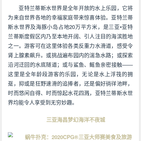
亚特兰蒂斯水世界是全年开放的水上乐园，它将
为来自世界各地的幸福家庭带来惊喜体验。亚特兰蒂
斯水世界及海豚小岛占地20万平方米，是三亚•亚特
兰蒂斯度假区内乃至本地开阔、引人注目的海滨胜地
之一。游客可在这里体验各类反重力水滑道，感受令
肾上腺素飙升。或挑战遍布园内的湍急水路；或探索
沿河迂回的水底隧道；或与鲨鱼、鳐鱼亲密接触——
这里是全年龄段游客的乐园，无论是水上浮筏的拥
趸，抑或是狂野速滑的追捧者，还是偏好徜徉池畔，
时而悠闲自得、时而惊起水花四溅，亚特兰蒂斯水世
界均能令人享受到无穷妙趣。
三亚海昌梦幻海洋不夜城