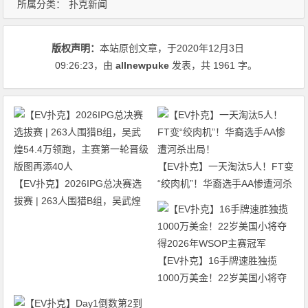
所属分类：
扑克新闻
版权声明：
本站原创文章，于2020年12月3日
09:26:23
，由
allnewpuke
发表，共 1961 字。
【EV扑克】一天淘汰5人！FT变
【EV扑克】2026IPG总决赛选
“绞肉机”！华裔选手AA惨遭河杀
拔赛 | 263人围猎B组，吴武煌
出局！
54.4万领跑，主赛第一轮晋级版
图再添40人
【EV扑克】16手牌速胜独揽
1000万美金！22岁美国小将夺
得2026年WSOP主赛冠军