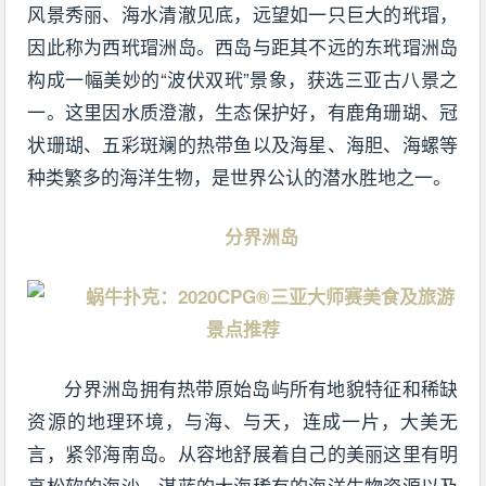
风景秀丽、海水清澈见底，远望如一只巨大的玳瑁，
因此称为西玳瑁洲岛。西岛与距其不远的东玳瑁洲岛
构成一幅美妙的“波伏双玳”景象，获选三亚古八景之
一。这里因水质澄澈，生态保护好，有鹿角珊瑚、冠
状珊瑚、五彩斑斓的热带鱼以及海星、海胆、海螺等
种类繁多的海洋生物，是世界公认的潜水胜地之一。
分界洲岛
分界洲岛拥有热带原始岛屿所有地貌特征和稀缺
资源的地理环境，与海、与天，连成一片，大美无
言，紧邻海南岛。从容地舒展着自己的美丽这里有明
亮松软的海沙、湛蓝的大海稀有的海洋生物资源以及