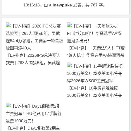
19:16:18
，由
allnewpuke
发表，共 787 字。
【EV扑克】一天淘汰5人！FT变
【EV扑克】2026IPG总决赛选
“绞肉机”！华裔选手AA惨遭河杀
拔赛 | 263人围猎B组，吴武煌
出局！
54.4万领跑，主赛第一轮晋级版
图再添40人
【EV扑克】16手牌速胜独揽
1000万美金！22岁美国小将夺
得2026年WSOP主赛冠军
【EV扑克】Day1倒数第2到主