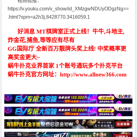
视频链接：
https://v.youku.com/v_show/id_XMzgwNDUyODgzNg==
.html?spm=a2h3j.8428770.3416059.1
好消息 MT棋牌室正式上线！牛牛,斗地主,
炸金花,捕鱼,等等应有尽有
GG国际厅 全新百万靓牌头奖上线! 中奖概率更
高奖金更大~
蜗牛扑克业界首家 1个账号通玩多个扑克平台
蜗牛扑克官方网址：http://www.allnew366.com