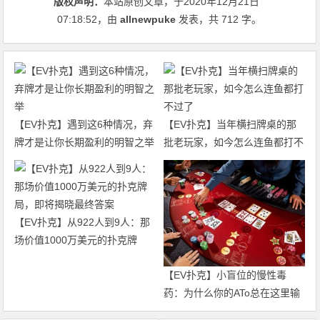
版权声明：
本站原创文章，于2020年12月21日
07:18:52
，由
allnewpuke
发表，共 712 字。
【EV扑克】遇到这6种情况，弃
【EV扑克】当年横扫牌桌的那
牌才是让你长期盈利的明智之举
批老玩家，如今怎么连鱼都打不
过了
【EV扑克】从922人到9人：那
场价值1000万美元的扑克牌
局，即将揭晓最终答案
【EV扑克】小盲位的慢性毒
药：为什么你的ATo总在这里输
钱？