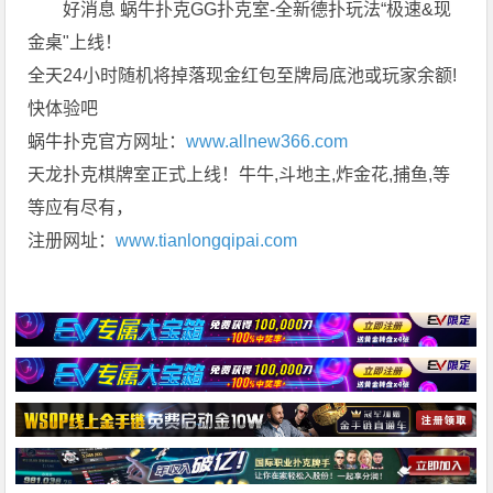
好消息 蜗牛扑克GG扑克室-全新德扑玩法“极速&现
金桌"上线！
全天24小时随机将掉落现金红包至牌局底池或玩家余额!
快体验吧
蜗牛扑克官方网址：
www.allnew366.com
天龙扑克棋牌室正式上线！牛牛,斗地主,炸金花,捕鱼,等
等应有尽有，
注册网址：
www.tianlongqipai.com