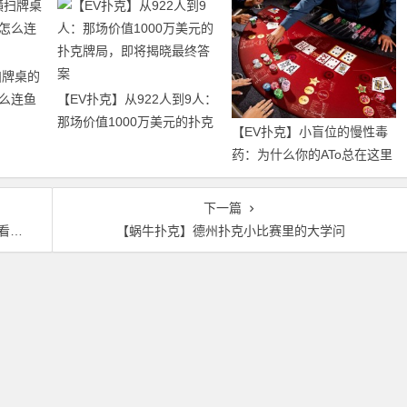
扫牌桌的
么连鱼
【EV扑克】从922人到9人：
那场价值1000万美元的扑克
【EV扑克】小盲位的慢性毒
牌局，即将揭晓最终答案
药：为什么你的ATo总在这里
输钱？
下一篇
吧！
【蜗牛扑克】德州扑克小比赛里的大学问