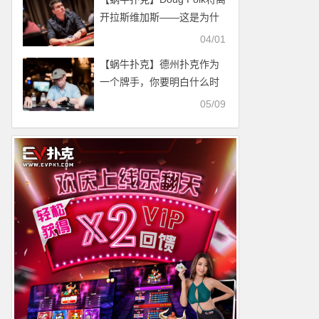
开拉斯维加斯——这是为什
么？
04/01
【蜗牛扑克】德州扑克作为
一个牌手，你要明白什么时
候该打、该弃牌
05/09