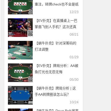
重注，转牌check也不全是纸
老虎
12/23
【EV扑克】在直播桌上一巴
掌扇飞别人手机？这次还真
不能全怪Hellmuth上头
08/21
【蜗牛扑克】针对深筹码的
打法调整
01/29
【EV扑克】牌局分析：AA被
鱼打光也无怨无悔
05/30
【蜗牛扑克】牌局分析 | 这
手AA转牌圈该怎么玩？
10/24
【蜗牛扑克】Doug Polk将离