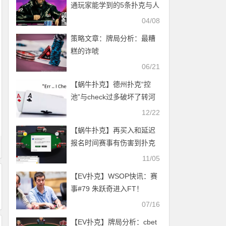
通玩家能学到的5条扑克与人
生“财富密码”
04/08
策略文章：​牌局分析：最糟
糕的诈唬
06/21
【蜗牛扑克】德州扑克“控
池”与check过多破坏了转河
圈的盈利策略
12/22
【蜗牛扑克】再买入和延迟
报名时间赛事有伤害到扑克
经济吗？
11/05
【EV扑克】WSOP快讯：赛
事#79 朱跃奇进入FT！
WSOP感恩庆、直通车热闹
07/16
开跑！
【EV扑克】牌局分析：cbet