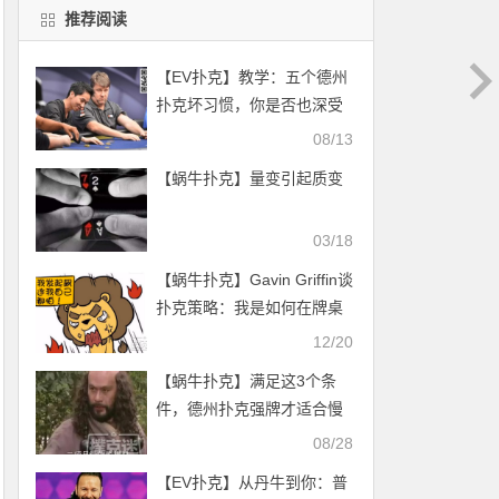
推荐阅读
【EV扑克】教学：五个德州
扑克坏习惯，你是否也深受
其害？
08/13
【蜗牛扑克】量变引起质变
03/18
【蜗牛扑克】Gavin Griffin谈
扑克策略：我是如何在牌桌
上控制情绪的
12/20
【蜗牛扑克】满足这3个条
件，德州扑克强牌才适合慢
打
08/28
【EV扑克】从丹牛到你：普