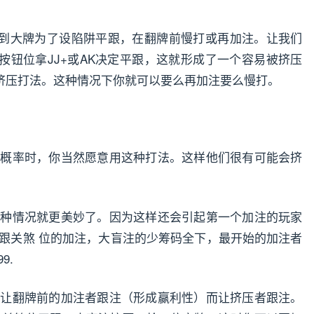
到大牌为了设陷阱平跟，在翻牌前慢打或再加注。让我们
按钮位拿JJ+或AK决定平跟，这就形成了一个容易被挤压
挤压打法。这种情况下你就可以要么再加注要么慢打。
的概率时，你当然愿意用这种打法。这样他们很有可能会挤
这种情况就更美妙了。因为这样还会引起第一个加注的玩家
平跟关煞 位的加注，大盲注的少筹码全下，最开始的加注者
9.
的让翻牌前的加注者跟注（形成赢利性）而让挤压者跟注。