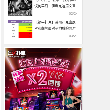
谈何容易！但看完这篇文章
至少能入个门
02/24
【蜗牛扑克】德州扑克由底
对和翻牌面对子构成的两对
03/21