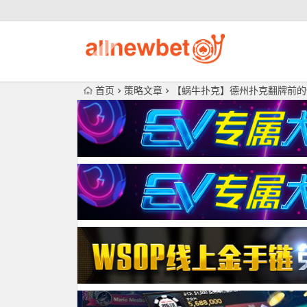
首页
策略文章
【蜗牛扑克】德州扑克翻牌前的