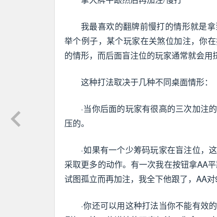
我最喜欢的翻牌前慢打的情形就是拿
举个例子，某个玩家在关煞位加注，你在
的情形，而后面盲注位的玩家通常就会用
这种打法取决于几种不同桌面情形：
·当你后面的玩家有很高的三次加注
压的。
·如果有一个少筹码玩家在盲注位，
采取更多的动作。有一次我在按钮拿AA
试图孤立而再加注，我全下他跟了，AA对9
·你还可以用这种打法当你不能有效