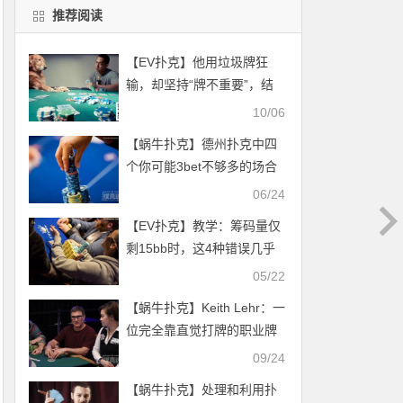
推荐阅读
【EV扑克】他用垃圾牌狂
输，却坚持“牌不重要”，结
局令人深思
10/06
【蜗牛扑克】德州扑克中四
个你可能3bet不够多的场合
06/24
【EV扑克】教学：筹码量仅
剩15bb时，这4种错误几乎
人人会犯
05/22
【蜗牛扑克】Keith Lehr：一
位完全靠直觉打牌的职业牌
手（下）
09/24
【蜗牛扑克】处理和利用扑