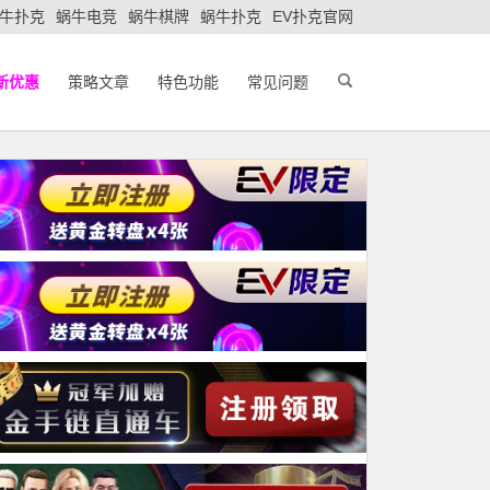
牛扑克
蜗牛电竞
蜗牛棋牌
蜗牛扑克
EV扑克官网
新优惠
策略文章
特色功能
常见问题