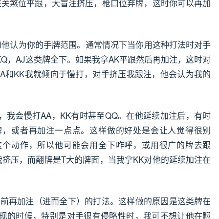
在关煞位平跟，大盲注挤压，枪口位弃牌，这时你可以再加
围和他认为你的手牌范围。通常情况下当你用这种打法时对手
，KQ，AJ这类牌全下。如果我拿AK平跟然后再加注，这时对
AA和KK我就倾向于慢打，对手挤压我跟注，他会认为我的
，我会慢打AA，KK有时甚至QQ。在他延续加注后，有时
牌，或者再加注一点点。这样做的好处是会让人觉得很别
这个动作，所以他可能会用全下咋呼，或用很广的牌去跟
我挤压，而翻牌是T大的牌面，当我拿KK对他的延续加注在
在翻牌前再加注（进而全下）的打法。这样做的原因是这类牌在
现的时候，特别是对手很有侵略性时，我可不想让他在翻