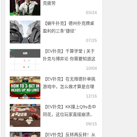
克疲劳
03/24
【蜗牛扑克】德州扑克牌桌
盈利的三条“捷径”
07/25
【EV扑克】千算学堂 | 关于
扑克与博弈论 你需要知道这
些！附实战秘籍
10/04
【EV扑克】在无限德扑单挑
游戏中，怎么做才算是合理
的3-bet？
12/16
【EV扑克】KK撞上Q9s击中
同花，这位玩家直接崩溃，
拿起筹码就跑路
09/15
【EV扑克】反转再反转！从