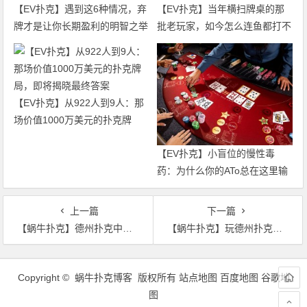
【EV扑克】遇到这6种情况，弃
【EV扑克】当年横扫牌桌的那
牌才是让你长期盈利的明智之举
批老玩家，如今怎么连鱼都打不
过了
【EV扑克】从922人到9人：那
场价值1000万美元的扑克牌
局，即将揭晓最终答案
【EV扑克】小盲位的慢性毒
药：为什么你的ATo总在这里输
钱？
上一篇
下一篇
【蜗牛扑克】德州扑克中偷与反偷，若真这么简单你也不会亏到哭
【蜗牛扑克】玩德州扑克要摆正心态
文
章
Copyright © 蜗牛扑克博客 版权所有
站点地图
百度地图
谷歌地
导
图