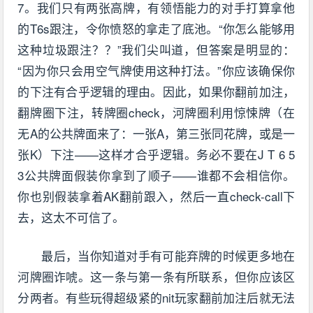
7。我们只有两张高牌，有领悟能力的对手打算拿他
的T6s跟注，令你愤怒的拿走了底池。“你怎么能够用
这种垃圾跟注？？”我们尖叫道，但答案是明显的：
“因为你只会用空气牌使用这种打法。”你应该确保你
的下注有合乎逻辑的理由。因此，如果你翻前加注，
翻牌圈下注，转牌圈check，河牌圈利用惊悚牌（在
无A的公共牌面来了：一张A，第三张同花牌，或是一
张K）下注——这样才合乎逻辑。务必不要在J T 6 5
3公共牌面假装你拿到了顺子——谁都不会相信你。
你也别假装拿着AK翻前跟入，然后一直check-call下
去，这太不可信了。
最后，当你知道对手有可能弃牌的时候更多地在
河牌圈诈唬。这一条与第一条有所联系，但你应该区
分两者。有些玩得超级紧的nit玩家翻前加注后就无法