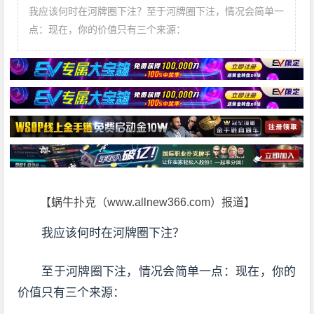
我应该何时在河牌圈下注？至于河牌圈下注，情况会简单一
点：现在，你的价值只有三个来源：
【蜗牛扑克（www.allnew366.com）报道】
我应该何时在河牌圈下注？
至于河牌圈下注，情况会简单一点：现在，你的
价值只有三个来源：