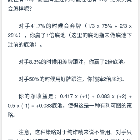
会怎样呢？
对手41.7%的时候会弃牌（1/3 x 75% + 2/3 x
25%），你赢了1倍底池（这里的底池指未做底池下
注前的底池）。
对手8.3%的时候用差牌跟注，你赢了2倍底池。
对手50%的时候用好牌跟注，你输掉2倍底池。
你的净收益是：0.417 x (+1) + 0.083 x (+2) +
0.5 x (-1) = +0.083底池，使得这是一种有利可图的策
略。
注意，这种策略对于纯诈唬来说不管用。对手只