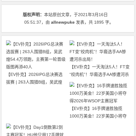
版权声明：
本站原创文章，于2021年3月16日
05:51:37
，由
allnewpuke
发表，共 1895 字。
【EV扑克】一天淘汰5人！FT变
【EV扑克】2026IPG总决赛选
“绞肉机”！华裔选手AA惨遭河杀
拔赛 | 263人围猎B组，吴武煌
出局！
54.4万领跑，主赛第一轮晋级版
图再添40人
【EV扑克】16手牌速胜独揽
1000万美金！22岁美国小将夺
得2026年WSOP主赛冠军