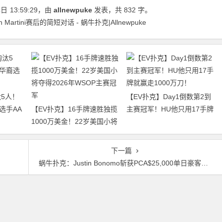
4日
13:59:29
，由
allnewpuke
发表，共 832 字。
Martini赛后的简短对话 - 蜗牛扑克|Allnewpuke
5人！
【EV扑克】Day1倒数第2到
选手AA
【EV扑克】16手牌速胜独揽
主赛冠军！HU他只用17手牌
1000万美金！22岁美国小将
就赢走1000万刀！
夺得2026年WSOP主赛冠军
下一篇
蜗牛扑克：Justin Bonomo斩获PCA$25,000单日豪客赛II冠军，大神活过来啦！