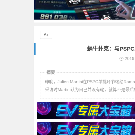
A+
蜗牛扑克：与PSPC亚军
201
摘要
昨晚，Julien Martini在PSPC单挑环节输给Ra
采访时Martini认为自己并没有输，就算不是