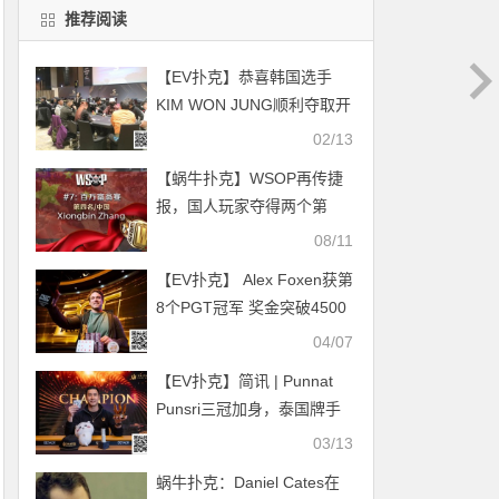
推荐阅读
【EV扑克】恭喜韩国选手
KIM WON JUNG顺利夺取开
幕赛冠军玉瓶！JEJU杯A组
02/13
热火吸引86人次11人晋级！
【蜗牛扑克】WSOP再传捷
【SUPER CUP济州】
报，国人玩家夺得两个第
四，彰显国人实力！
08/11
【EV扑克】 Alex Foxen获第
8个PGT冠军 奖金突破4500
万美元
04/07
【EV扑克】简讯 | Punnat
Punsri三冠加身，泰国牌手
斩获济州站最后一场NLH赛
03/13
事冠军
蜗牛扑克：Daniel Cates在