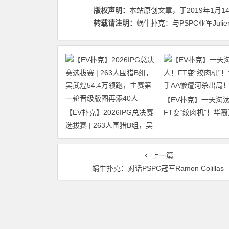
版权声明：
本站原创文章，于2019年1月1
转载请注明：
蜗牛扑克：与PSPC亚军Julien 
【EV扑克】一天淘汰
【EV扑克】2026IPG总决赛
FT变“绞肉机”！华裔
选拔赛 | 263人围猎B组，吴
惨遭河杀出局！
武煌54.4万领跑，主赛第一
轮晋级版图再添40人
上一篇
蜗牛扑克：对话PSPC冠军Ramon Colillas