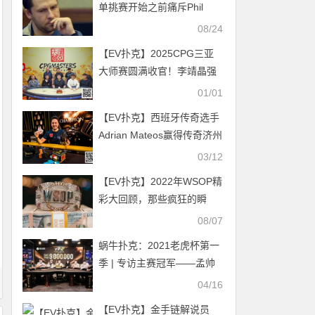
单挑赛开始之前痛斥Phil
Galfond的“虚伪”
08/24
【EV扑克】2025CPG三亚
大师赛圆满收官！李靖晶强
势问鼎主赛巅峰王座
01/01
【EV扑克】西班牙传奇选手
Adrian Mateos赢得传奇济州
岛站#5冠军
03/12
【EV扑克】2022年WSOP精
彩大回顾，那些疯狂的瞬
间！
08/07
蜗牛扑克：2021老虎杯第一
季 | 专访主赛冠军——孟帅
伯！
04/16
【EV扑克】金手链解说员