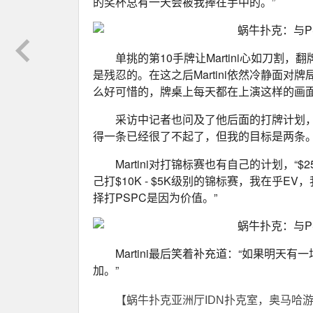
的奖杯总有一天会被我捧在手中的。”
单挑的第10手牌让Martini心如刀割
是残忍的。在这之后Martini依然冷静面
么好可惜的，牌桌上每天都在上演这样的画面
采访中记者也问及了他后面的打牌计划
得一条已经很了不起了，但我的目标是两条。
Martini对打锦标赛也有自己的计划，
己打$10K - $5K级别的锦标赛，我在乎E
择打PSPC是因为价值。”
Martini最后笑着补充道：“如果明天有
加。”
【蜗牛扑克亚洲厅IDN扑克室，奥马哈