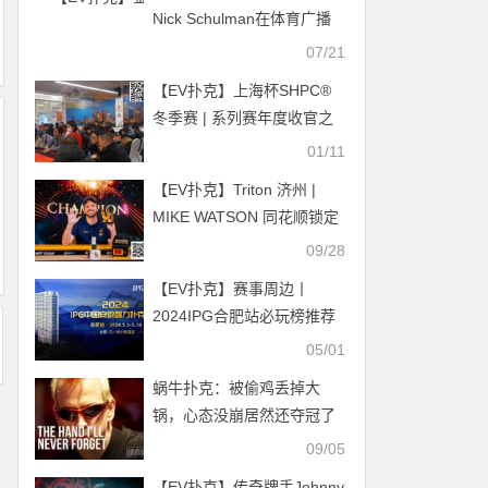
Nick Schulman在体育广播
节目中谈扑克到底是不是赌
07/21
博 自己曾参加茉莉的牌局
【EV扑克】上海杯SHPC®
冬季赛 | 系列赛年度收官之
战正式打响，鲁鹏实现开门
01/11
红，斩获本次大赛首座奖
【EV扑克】Triton 济州 |
杯！
MIKE WATSON 同花顺锁定
胜局 济州加冕第5冠
09/28
【EV扑克】赛事周边丨
2024IPG合肥站必玩榜推荐
05/01
蜗牛扑克：被偷鸡丢掉大
锅，心态没崩居然还夺冠了
09/05
【EV扑克】传奇牌手Johnny