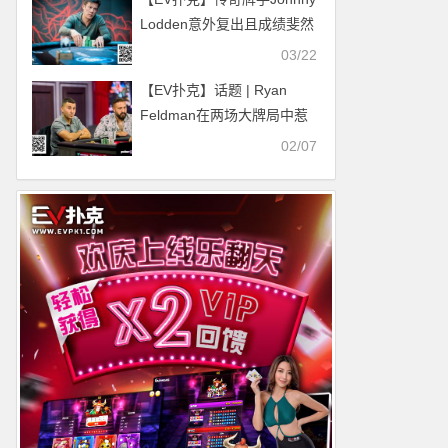
Lodden意外复出且成绩斐然
03/22
【EV扑克】话题 | Ryan
Feldman在两场大牌局中惹
怒了高额扑克之神
02/07