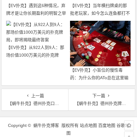
【EV扑克】遇到这6种情况，弃
【EV扑克】当年横扫牌桌的那
牌才是让你长期盈利的明智之举
批老玩家，如今怎么连鱼都打不
过了
【EV扑克】从922人到9人：那
场价值1000万美元的扑克牌
局，即将揭晓最终答案
【EV扑克】小盲位的慢性毒
药：为什么你的ATo总在这里输
钱？
上一篇
下一篇
【蜗牛扑克】德州扑克口袋对子与概率
【蜗牛扑克】德州扑克牌局分析，同花KT，只剩7BB筹码，全压还是弃牌？
文
章
Copyright © 蜗牛扑克博客 版权所有
站点地图
百度地图
谷歌地
导
图