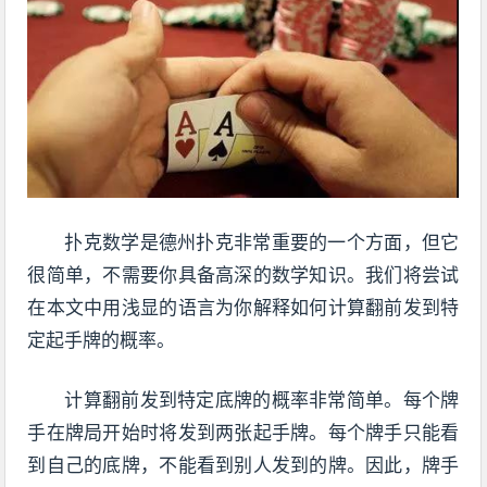
扑克数学是德州扑克非常重要的一个方面，但它
很简单，不需要你具备高深的数学知识。我们将尝试
在本文中用浅显的语言为你解释如何计算翻前发到特
定起手牌的概率。
计算翻前发到特定底牌的概率非常简单。每个牌
手在牌局开始时将发到两张起手牌。每个牌手只能看
到自己的底牌，不能看到别人发到的牌。因此，牌手