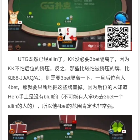
UTG既然已经allin了，KK没必要3bet隔离了，因为
KK不怕后位的挤压。反之，那些比较怕被挤压的牌，比
如88-JJ/AQ/AJ，则需要3bet隔离一下，一旦后位有人
4bet，那就要果断地把这些牌盖掉。因为后位的人知道
Hero手上是没有bluff的（不可能有人拿65去3bet一个
allin的人的），所以他4bet的范围肯定也非常强。