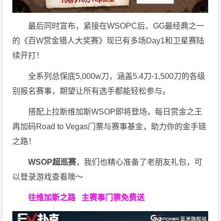
最后同时宣布，紧接在WSOPC后、GG最经典之一
的《百W赏金猎人大奖赛》现已有多场Day1和卫星赛陆
续开打！
全系列总保底5,000w刀，涵盖5.4刀-1,500刀的各级
别报名赛事，期望让所有选手都能轻松参与。
搭配上拉斯维加斯WSOP即将登场，每日赏金之王
再加码Road to Vegas门票与赛事基金，助力你的金手链
之路！
WSOP超巡赛
，我们也精心准备了老朋友礼包，可
以登录游戏查看噢～
往维加斯之路
主赛事门票免费送