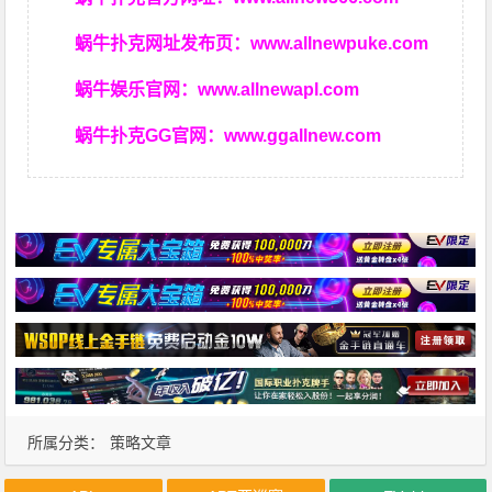
蜗牛扑克网址发布页：
www.allnewpuke.com
蜗牛娱乐官网：
www.allnewapl.com
蜗牛扑克GG官网：
www.ggallnew.com
所属分类：
策略文章