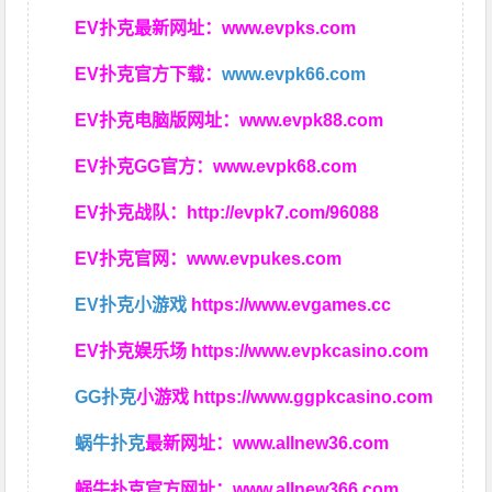
EV扑克最新网址：
www.evpks.com
EV扑克官方下载：
www.evpk66.com
EV扑克电脑版网址：
www.evpk88.com
EV扑克GG官方：
www.evpk68.com
EV扑克战队：
http://evpk7.com/96088
EV扑克官网：
www.evpukes.com
EV扑克小游戏
https://www.evgames.cc
EV扑克娱乐场
https://www.evpkcasino.com
GG扑克
小游戏
https://www.ggpkcasino.com
蜗牛扑克
最新网址：
www.allnew36.com
蜗牛扑克官方网址：
www.allnew366.com