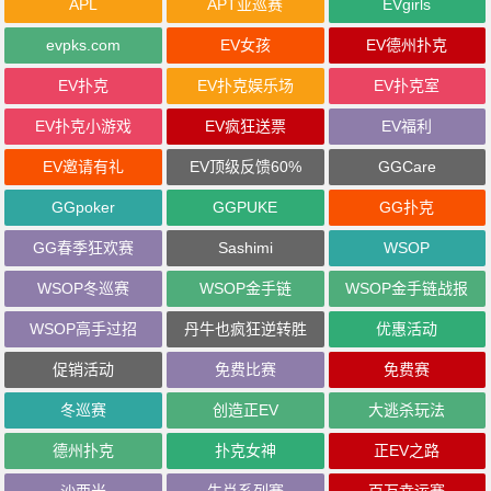
APL
APT亚巡赛
EVgirls
evpks.com
EV女孩
EV德州扑克
EV扑克
EV扑克娱乐场
EV扑克室
EV扑克小游戏
EV疯狂送票
EV福利
EV邀请有礼
EV顶级反馈60%
GGCare
GGpoker
GGPUKE
GG扑克
GG春季狂欢赛
Sashimi
WSOP
WSOP冬巡赛
WSOP金手链
WSOP金手链战报
WSOP高手过招
丹牛也疯狂逆转胜
优惠活动
促销活动
免费比赛
免费赛
冬巡赛
创造正EV
大逃杀玩法
德州扑克
扑克女神
正EV之路