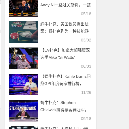
Andy Ni一路过关斩将，一鼓
作气赢得首个Triton冠军头衔
05/18
蜗牛扑克：美国议员提出法
案：将扑克列为一种技能游
戏
03/02
【EV扑克】加拿大超强资深
选手Mike ‘SirWatts’
Watson，线上实时为你解
06/03
惑！
【蜗牛扑克】Kahle Burns问
鼎GPI年度玩家排行榜，
Sean Winter紧随其后
11/26
蜗牛扑克：Stephen
Chidwick摘得豪客赛冠军，
职业生涯奖金突破3660W ！
09/18
蜗牛扑克：大连杯 | 马小妹