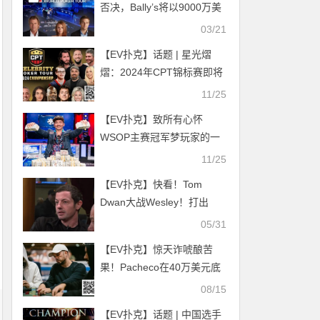
否决，Bally’s将以9000万美
元收购WPT。
03/21
【EV扑克】话题 | 星光熠
熠：2024年CPT锦标赛即将
在拉斯维加斯上演扑克盛宴
11/25
【EV扑克】致所有心怀
WSOP主赛冠军梦玩家的一
封信
11/25
【EV扑克】快看！Tom
Dwan大战Wesley！打出
$310万超大底池！
05/31
【EV扑克】惊天诈唬酿苦
果！Pacheco在40万美元底
池牌局中惨遭Tang同花绝杀
08/15
【EV扑克】话题 | 中国选手