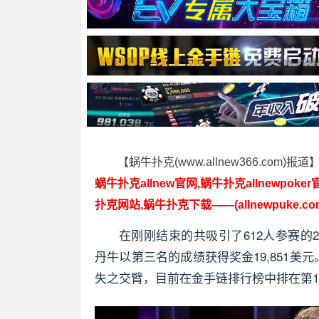
【蜗牛扑克(www.allnew366.com)报道
蜗牛扑克allnew官网,蜗牛扑克allnewpoker
扑克网站,蜗牛扑克下载——(allnewpuke.co
在刚刚结束的共吸引了612人参赛的202
丹牛以第三名的成绩获得奖金19,851美
失之交臂，目前在金手链排行榜中排在第1