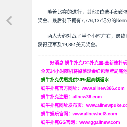
随着比赛的进行，其他6位选手纷纷被
奖金。最后剩下拥有7,776,127记分的Kenn
两人大约对战了半个小时左右，最终Kenn
获得亚军及19,851美元奖金。
好消息 蜗牛扑克GG扑克室-全新德扑
全天24小时随机将掉落现金红包至牌局底池
蜗牛扑克优惠提供30%超高额返水
蜗牛扑克官方网址：
www.allnew366.com
蜗牛扑克注册：
allnew36.com
蜗牛扑克网址发布页：
www.allnewpuke.c
蜗牛娱乐官网：
www.allnewbet8.com
蜗牛扑克GG官网：
www.ggallnew.com