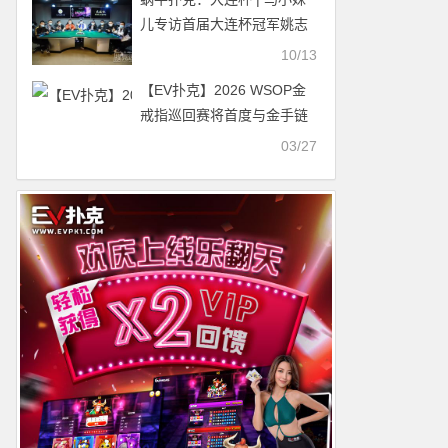
儿专访首届大连杯冠军姚志
伟！
10/13
【EV扑克】2026 WSOP金
戒指巡回赛将首度与金手链
赛在拉斯加斯同步举行！
03/27