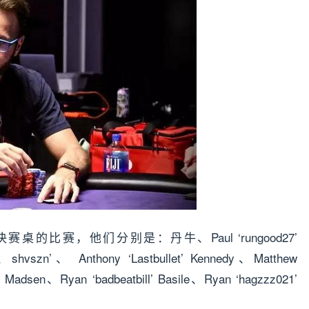
比赛，他们分别是：丹牛、Paul ‘rungood27’
、shvszn’、 Anthony ‘Lastbullet’ Kennedy、Matthew
’ Madsen、Ryan ‘badbeatbill’ Basile、Ryan ‘hagzzz021’