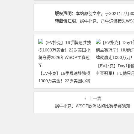
版权声明：
本站原创文章，于2021年7月3
转载请注明：
蜗牛扑克：丹牛遗憾错失WSOP第
【EV扑克】Day1倒
【EV扑克】16手牌速胜独揽
主赛冠军！HU他只用
1000万美金！22岁美国小将
就赢走1000万刀！
夺得2026年WSOP主赛冠军
上一篇
蜗牛扑克：WSOP欧洲站的比赛参赛须知