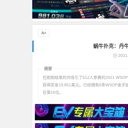
A+
蜗牛扑克：丹牛
202
摘要
在刚刚结束的共吸引了612人参赛的2021 WSO
获得奖金19,851美元。已经拥有6条WSOP
在第16位。