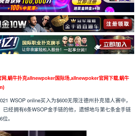
】
官网,蜗牛扑克allnewpoker国际场,allnewpoker官网下载,蜗牛
m)
1 WSOP online买入为$600无限注德州扑克猎人赛中，
元。已经拥有6条WSOP金手链的他，遗憾地与第七条金手链
6位。