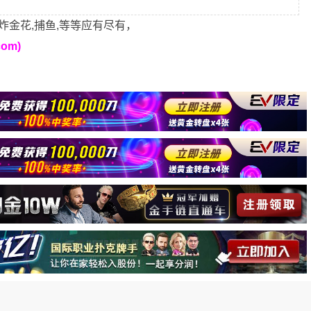
炸金花,捕鱼,等等应有尽有，
om)