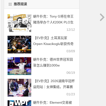
推荐阅读
蜗牛扑克：Tony G将在帝王
赌场举办个人€200K PLO生
日赛！
12/12
【EV扑克】土耳其玩家
Orpen Kisacikoglu斩获传奇
越南站#7冠军
03/09
蜗牛扑克：德州世界冠军回
答怎么赚到1000w
06/19
【EV扑克】2026湖南华冠杯
益阳站｜女神集结，开幕赛
冠军诞生，主赛A组开战，
01/23
117人参赛孙伟业领衔25位
蜗牛扑克：Element交易被
选手晋级