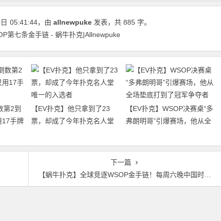
0日
05:41:44
，由
allnewpuke
发表，共 885 字。
七条金手链 - 蜗牛扑克|Allnewpuke
数第2到
【EV扑克】他只拿到了23
【EV扑克】WSOP决赛桌“多
17手牌
票，却成了今年扑克名人堂
弗朗明哥”引爆赛场，他从全
唯一的入选者
场垫底打到了冠军争夺者
下一篇
【蜗牛扑克】全球竞逐WSOP金手链！每周六晚中国时区赛事～线下主赛特权公布