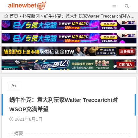
首页
扑克新闻
蜗牛扑克：意大利玩家Walter Treccarichi对WSOP充满希望
A+
蜗牛扑克：意大利玩家Walter Treccarichi对
WSOP充满希望
2021年8月1日
摘要