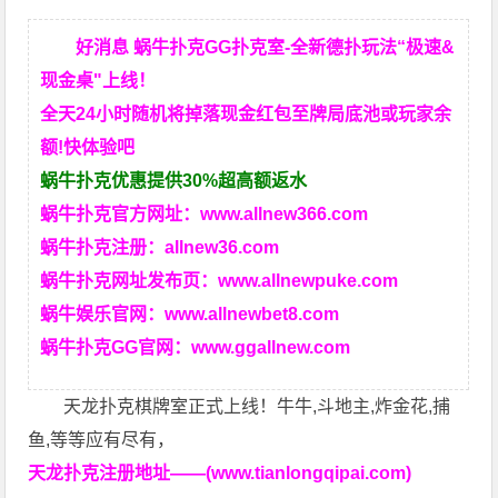
好消息 蜗牛扑克GG扑克室-全新德扑玩法“极速&
现金桌"上线！
全天24小时随机将掉落现金红包至牌局底池或玩家余
额!快体验吧
蜗牛扑克优惠提供30%超高额返水
蜗牛扑克官方网址：
www.allnew366.com
蜗牛扑克注册：
allnew36.com
蜗牛扑克网址发布页：
www.allnewpuke.com
蜗牛娱乐官网：
www.allnewbet8.com
蜗牛扑克GG官网：
www.ggallnew.com
天龙扑克棋牌室正式上线！牛牛,斗地主,炸金花,捕
鱼,等等应有尽有，
天龙扑克注册地址——(www.tianlongqipai.com)