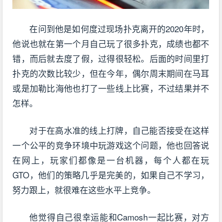
在问到他是如何度过现场扑克离开的2020年时，
他说也就在第一个月自己玩了很多扑克，成绩也都不
错，而后就去度了假，过得很轻松。后面的时间里打
扑克的次数比较少，但在今年，偶尔周末期间在马耳
或是加勒比海他也打了一些线上比赛，不过结果并不
怎样。
对于在高水准的线上打牌，自己能否接受在这样
一个公平的竞争环境中玩游戏这个问题，他也回答说
在网上，玩家们都像是一台机器，每个人都在玩
GTO，他们的策略几乎是完美的，如果自己不学习，
努力跟上，就很难在这些水平上竞争。
他觉得自己很幸运能和Camosh一起比赛，对方