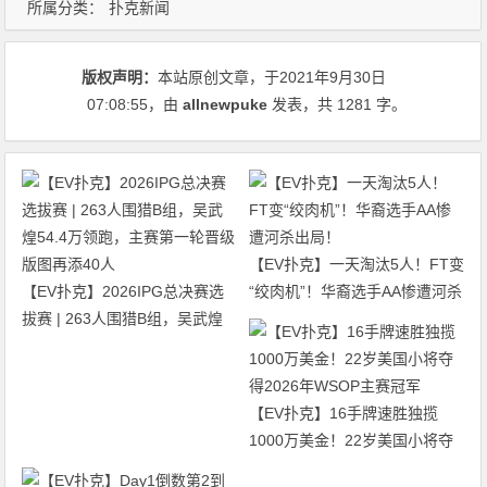
所属分类：
扑克新闻
版权声明：
本站原创文章，于2021年9月30日
07:08:55
，由
allnewpuke
发表，共 1281 字。
【EV扑克】一天淘汰5人！FT变
【EV扑克】2026IPG总决赛选
“绞肉机”！华裔选手AA惨遭河杀
拔赛 | 263人围猎B组，吴武煌
出局！
54.4万领跑，主赛第一轮晋级版
图再添40人
【EV扑克】16手牌速胜独揽
1000万美金！22岁美国小将夺
得2026年WSOP主赛冠军