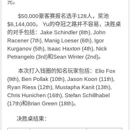
元。
$50,000
豪客赛报名选手128人，奖池
$6,144,000。 Yu的夺冠之路并不容易，决胜桌
的对手包括：Jake Schindler (8th), John
Racener (7th), Manig Loeser (6th), Igor
Kurganov (5th), Isaac Haxton (4th), Nick
Petrangelo (3rd)和Sean Winter (2nd)。
本次打入钱圈的知名玩家包括：Elio Fox
(9th), Ben Pollak (10th), Jason Koon (11th),
Ryan Riess (12th), Mustapha Kanit (13th),
Chris Hunichen (16th), Stefan Schillhabel
(17th)和Brian Green (18th)。
决胜桌结果：