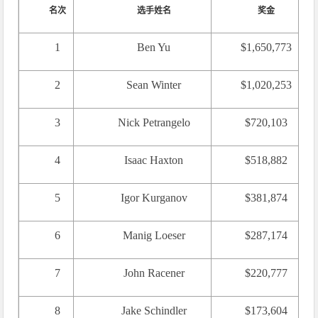
名次
选手姓名
奖金
1
Ben Yu
$1,650,773
2
Sean Winter
$1,020,253
3
Nick Petrangelo
$720,103
4
Isaac Haxton
$518,882
5
Igor Kurganov
$381,874
6
Manig Loeser
$287,174
7
John Racener
$220,777
8
Jake Schindler
$173,604