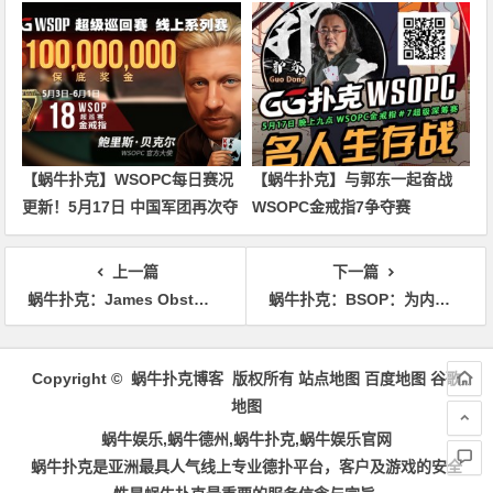
奖励圈都没进
【蜗牛扑克】WSOPC每日赛况
【蜗牛扑克】与郭东一起奋战
更新！5月17日 中国军团再次夺
WSOPC金戒指7争夺赛
冠
上一篇
下一篇
蜗牛扑克：James Obst转战网球生涯，期待自己能打温网！
蜗牛扑克：BSOP：为内马尔延期赛程！
文
章
Copyright © 蜗牛扑克博客 版权所有
站点地图
百度地图
谷歌
导
地图
航
蜗牛娱乐,蜗牛德州,蜗牛扑克,蜗牛娱乐官网
蜗牛扑克是亚洲最具人气线上专业德扑平台，客户及游戏的安全