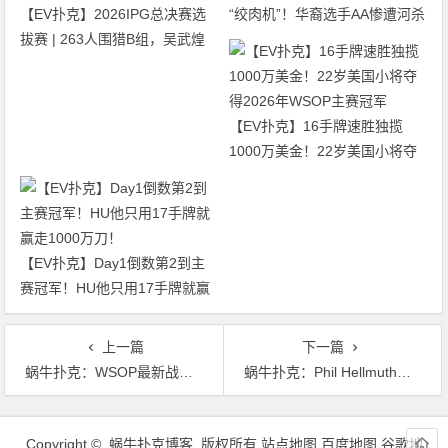
【EV扑克】2026IPG总决赛选
“绞肉机”！华裔选手AA惨遭河杀
拔赛 | 263人围猎B组，吴武煌
出局！
54.4万领跑，主赛第一轮晋级版
图再添40人
【EV扑克】16手牌速胜独揽
1000万美金！22岁美国小将夺
得2026年WSOP主赛冠军
【EV扑克】Day1倒数第2到主
赛冠军！HU他只用17手牌就赢
走1000万刀！
上一篇
下一篇
蜗牛扑克：WSOP最新战报！中国选手Zhi Wu勇夺冠军金手链！
蜗牛扑克：Phil Hellmuth承认自己曾在比赛时服用神经类药物
文
章
Copyright © 蜗牛扑克博客 版权所有
站点地图
百度地图
谷歌地