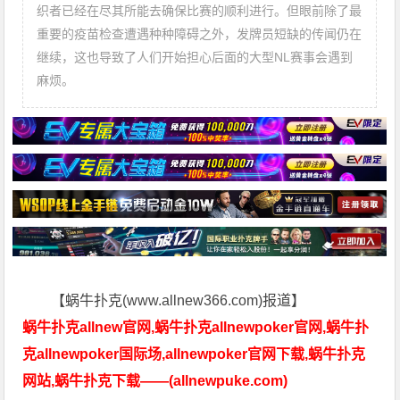
织者已经在尽其所能去确保比赛的顺利进行。但眼前除了最
重要的疫苗检查遭遇种种障碍之外，发牌员短缺的传闻仍在
继续，这也导致了人们开始担心后面的大型NL赛事会遇到
麻烦。
【蜗牛扑克(www.allnew366.com)报道】
蜗牛扑克allnew官网,蜗牛扑克allnewpoker官网,蜗牛扑
克allnewpoker国际场,allnewpoker官网下载,蜗牛扑克
网站,蜗牛扑克下载——(allnewpuke.com)