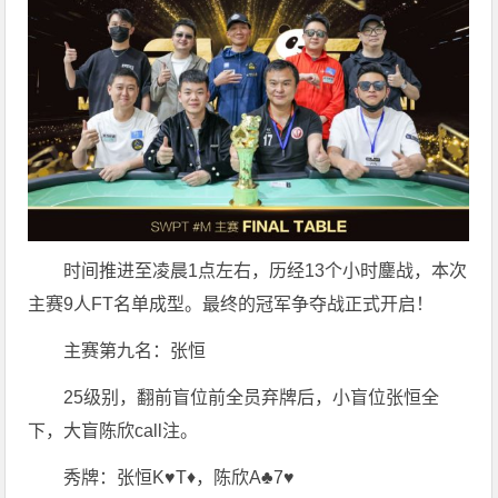
时间推进至凌晨1点左右，历经13个小时鏖战，本次
主赛9人FT名单成型。最终的冠军争夺战正式开启！
主赛第九名：张恒
25级别，翻前盲位前全员弃牌后，小盲位张恒全
下，大盲陈欣call注。
秀牌：张恒K♥T♦，陈欣A♣7♥