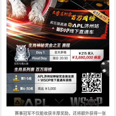
赛事冠军不仅能收获丰厚奖励，还将额外获得一张