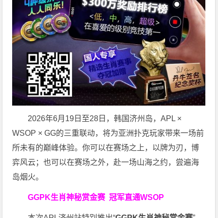
2026年6月19日至28日，韩国济州岛，APL ×
WSOP × GG的三重联动，将为亚洲扑克玩家带来一场前
所未有的巅峰体验。
你可以在赛场之上，以牌为刃，博
弈风云；也可以在赛场之外，赴一场山海之约，尝遍海
岛烟火。
GGPK生肖神秘赏金赛
冠军直通WSOP
本次APL济州站特别推出“
GGPK
生肖神秘赏金赛
”，