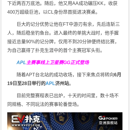
下近两百万底池。随后，他又用AA成功碾压KK，收获
400万超级巨池，以CL身份昂首挺进决赛桌。
巨大的记分优势让他在FT中游刃有余，先后连斩三
人，随后稳坐钓鱼台。进入最终的单挑大战时，他手握
接近总量90%的记分牌，仅用不到20分钟便终结比赛，
为自己赢得了扑克生涯中的首个主赛冠军头衔。
APL
主赛事线上卫星赛
GG正式登场
随着APT台北站的成功收场，接下来焦点将转向
6
月
19
日至
28
日举行的
APL
济州站
。
目前完整赛程表已出炉，十天的时间里，数十场不
同规格、不同玩法的赛事轮番登场。