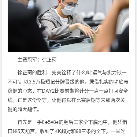
主赛冠军：徐正珂
徐正珂的胜利，完美诠释了什么叫“运气与实力缺一
不可”。以3.5万极短记分牌晋级的他，凭借扎实的功底与
稳健的心态，在DAY2比赛前期将计分一点一点打回安全
线。正是这份坚守，让他得以在比赛后期等来那两次关
键的超大翻倍。
首先是一手8♣5♦8♠的翻后三家全下底池中，他凭借
口袋5天葫芦，收到了KK超对和98三条的全下。一举吃