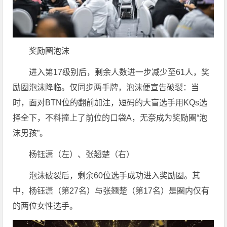
奖励圈泡沫
进入第17级别后，剩余人数进一步减少至61人，奖
励圈泡沫降临。仅同步两手牌，泡沫便宣告破裂：当
时，面对BTN位的翻前加注，短码的大盲选手用KQs选
择全下，不料撞上了前位的口袋A，无奈成为奖励圈“泡
沫男孩”。
杨钰潇（左）、张翘楚（右）
泡沫破裂后，剩余60位选手成功进入奖励圈。其
中，杨钰潇（第27名）与张翘楚（第17名）是圈内仅有
的两位女性选手。