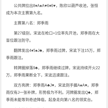
公共牌拉出8♦A♠A♥6♦6♥，陈欣以葫芦收池，张恒
成为本次主赛第九名。
主赛第八名：郑季雨
第27级别，宋泚在枪口+1位率先开池，郑季雨在大
盲位跟注防守。
翻牌发出4♦5♠J♣，郑季雨过牌，宋泚下注15万，郑
季雨跟注。
转牌圈掉落9♣，郑季雨继续过牌，宋泚持续开火22
万，郑季雨果断全下，宋泚迅速跟注。
双方亮牌：郑季雨A♣J♥，宋泚则手握A♠A♥。郑季
雨仅有J一张补牌，形势极为不利。河牌圈发出Q♣，郑
季雨未能等到奇迹降临，起身走向第八名的领奖台。