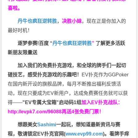
喜啦。
丹牛也疯狂逆转胜
，
决胜小妹
，现在正是你加入的
最好时机！
逐梦参赛!百度 “
丹牛也疯狂逆转胜
”
了解更多
活跃
新朋友限量送
加入我们的免费扑克游戏，和全球的牌手们一起切
磋技艺，感受扑克游戏的乐趣吧！
EV扑克作为GGPoker
在国内新开设的旗舰品牌，每月不断推出福利反馈活
动，现在只要成为EV新用户，达成免费赛任务就可以获
得——
"EV专属大宝箱"启动码1组
加入EV扑克战队：
http://evpk7.com/96088
再送4张免费门票！
想跟美女
Sashimi
一起玩，
想知道最新资讯与赛
程，
敬请锁定EV扑克官网(
www.evp99.com
)。
看牌手痒