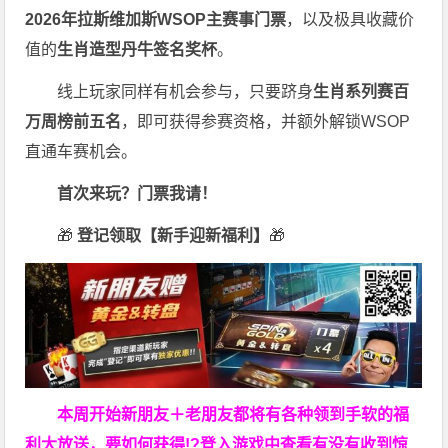
2026
年拉斯维加斯
WSOP
主赛事门票
，以及极具收藏价
值的
生肖造型丹牛签名奖杯
。
线上玩家同样有机会参与，只要跻身
生肖系列赛百
万周榜前五名
，即可获得参赛资格，并额外解锁WSOP
直通车赛机会。
首次来玩？门票我请！
🎁
登记领取【新手迎新福利】
🎁
本周开始新朋友＋老朋友都将有各种领到手软的福
利大放送，要如何获得!?登入游戏中查看有没有收到惊