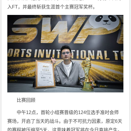
入FT，并最终斩获生涯首个主赛冠军奖杯。
比赛回顾
中午12点，首轮小组赛晋级的124位选手准时会师
赛场，开启了当天的战斗。由于不可抗力因素，原定6天
的赛程被压缩至5天，这意味着冠军将在今日直接产生。