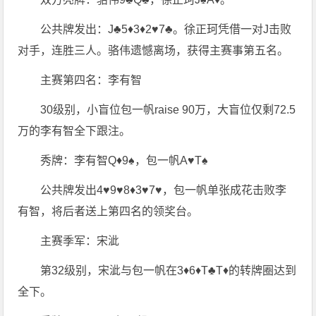
公共牌发出：J♣5♦3♦2♥7♣。徐正珂凭借一对J击败
对手，连胜三人。骆伟遗憾离场，获得主赛事第五名。
主赛第四名：李有智
30级别，小盲位包一帆raise 90万，大盲位仅剩72.5
万的李有智全下跟注。
秀牌：李有智Q♦9♠，包一帆A♥T♠
公共牌发出4♥9♥8♦3♥7♥，包一帆单张成花击败李
有智，将后者送上第四名的领奖台。
主赛季军：宋泚
第32级别，宋泚与包一帆在3♦6♦T♣T♦的转牌圈达到
全下。