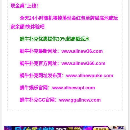
现金桌"上线！
全天24小时随机将掉落现金红包至牌局底池或玩
家余额!快体验吧
蜗牛扑克优惠提供30%超高额返水
蜗牛扑克最新网址：
www.allnew36.com
蜗牛扑克官方网址：
www.allnew366.com
蜗牛扑克网址发布页：
www.allnewpuke.com
蜗牛娱乐官网：
www.allnewapl.com
蜗牛扑克GG官网：
www.ggallnew.com