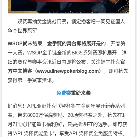
观赛再抽黄金挑战门票，锁定播客吧一同见证国人
争夺世界冠军
WSOP尚未结束…金手链的舞台即将展开
是的！开春第
一大赛，WSOP金手链全新的BIG5系列赛即将展开，详
细的赛程与赛事资讯近日内即将公布，关注蜗牛扑克
官
方中文博客（
www.allnewpokerblog.com
）
，即可抢先
获得第一手赛事资讯。
免费赛
重磅来袭
好消息！
APL
亚洲扑克联盟杯将在金虎年展开新春系列
赛，带来8000万保底奖励、20场奖杯赛之外，抢先在1
月7日展开”能量卡福利赛”，只要挺进FT的选手，即可获
得”
APL
奖杯赛能量卡”，享受APL奖杯赛全免服务特权。