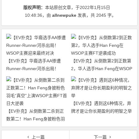
版权声明：
本站原创文章，于2022年1月15日
10:48:36
，由
allnewpuke
发表，共 2045 字。
【EV扑克】华裔选手AA惨遭
【EV扑克】从倒数第2到正数第
Runner-Runner河杀出局！
2，华人选手Han Feng在WSOP
WSOP主赛迎来最终对决
主赛FT逆袭成功
【EV扑克】遇到这6种情况，弃
【EV扑克】从倒数第二杀到正
牌才是让你长期盈利的明智之举
数第二！Han Feng身披粉色羽
毛“真空”上演WSOP主赛FT首日
大逆袭
上一篇
下一篇