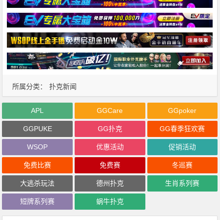
所属分类：
扑克新闻
APL
GGCare
GGpoker
GGPUKE
GG扑克
GG春季狂欢赛
WSOP
优惠活动
促销活动
免费比赛
免费赛
冬巡赛
大逃杀玩法
德州扑克
生肖系列赛
短牌系列赛
蜗牛扑克