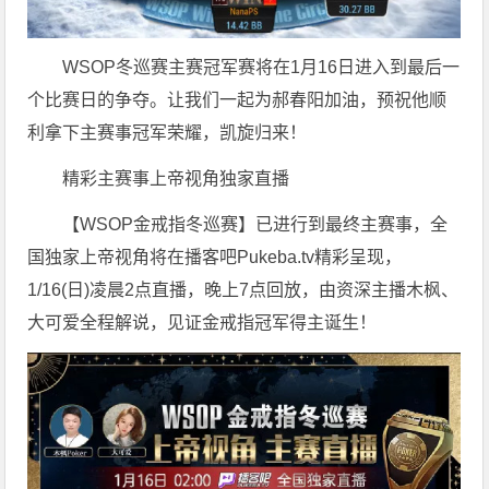
WSOP冬巡赛主赛冠军赛将在1月16日进入到最后一
个比赛日的争夺。让我们一起为郝春阳加油，预祝他顺
利拿下主赛事冠军荣耀，凯旋归来！
精彩主赛事上帝视角独家直播
【WSOP金戒指冬巡赛】已进行到最终主赛事，全
国独家上帝视角将在播客吧Pukeba.tv精彩呈现，
1/16(日)凌晨2点直播，晚上7点回放，由资深主播木枫、
大可爱全程解说，见证金戒指冠军得主诞生！