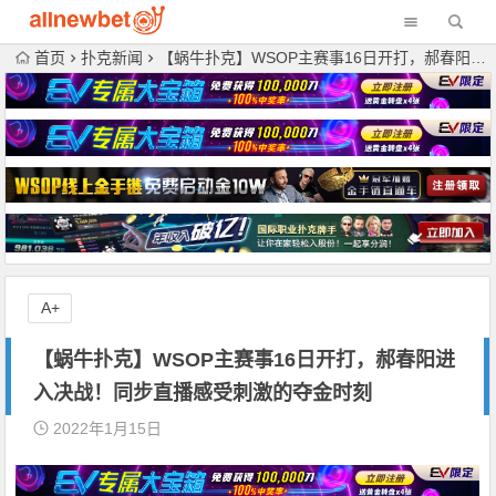
首页
扑克新闻
【蜗牛扑克】​WSOP主赛事16日开打，郝春阳进入决战！同步直播感受刺激的夺金时刻
A+
【蜗牛扑克】​WSOP主赛事16日开打，郝春阳进
入决战！同步直播感受刺激的夺金时刻
2022年1月15日