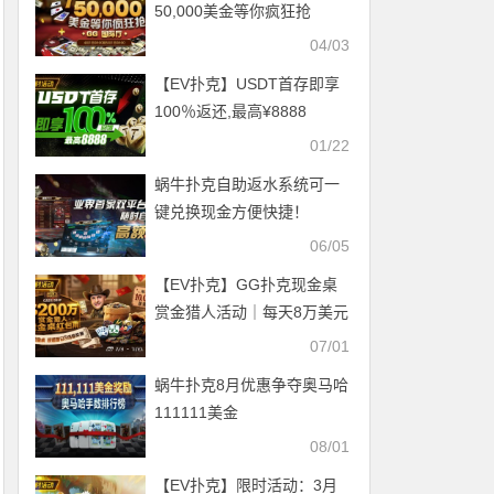
50,000美金等你疯狂抢
04/03
【EV扑克】USDT首存即享
100％返还,最高¥8888
01/22
蜗牛扑克自助返水系统可一
键兑换现金方便快捷！
06/05
【EV扑克】GG扑克现金桌
赏金猎人活动｜每天8万美元
保底红包雨，现金桌玩家都
07/01
有机会参与
蜗牛扑克8月优惠争夺奥马哈
111111美金
08/01
【EV扑克】限时活动：3月