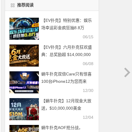
推荐阅读
【EV扑克】特别优惠：娱乐
场幸运彩金疯狂抽8.8万
06/15
【EV扑克】六月扑克狂欢盛
典：总奖励超 $14,000,000
等您参与
06/08
蜗牛扑克双倍Care只有惊喜
100台iPhone12为您而来
12/30
【蜗牛扑克】12月现金大放
送，$10,000,000美金
12/04
蜗牛扑克AOF抢分战，