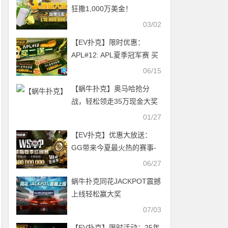
狂撒1,000万美金！
03/02
【EV扑克】限时优惠：
APL#12: APL夏季冠军赛 买
二送一
06/15
【蜗牛扑克】奥马哈抢分
战，轻松领走35万现金大奖
01/27
【EV扑克】优惠大放送：
GG带来今夏最火热的赛事-
WSOP 金戒指夏季巡回赛，
06/27
18颗金戒指，1亿美金保底
蜗牛扑克同花JACKPOT震撼
奖励
上线轻松赢大奖
07/03
【EV扑克】限时活动：25年