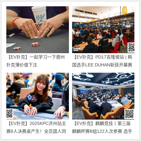
【EV扑克】一起学习一下德州
【EV扑克】PD17吉隆坡站 | 韩
扑克薄价值下注
国选手LEE DUHAN斩获开幕赛
冠军 国人刘文凯获第5名
【EV扑克】2025KPC济州站主
【EV扑克】麒麟竞技丨第三届
赛8人决赛桌产生！全员国人同
麒麟杯赛B组122人次参赛 选手
台竞技争头名！Rene van
飞飞以329000记分牌领衔27人