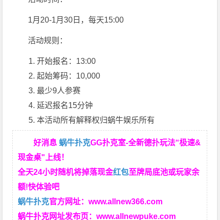
1月20-1月30日，每天15:00
活动规则：
开始报名：13:00
起始筹码：10,000
最少9人参赛
延迟报名15分钟
本活动所有解释权归蜗牛娱乐所有
好消息
蜗牛扑克
GG扑克室-全新德扑玩法“极速&
现金桌"上线！
全天24小时随机将掉落现金
红包
至牌局底池或玩家余
额!快体验吧
蜗牛扑克
官方网址：
www.allnew366.com
蜗牛扑克网址发布页：
www.allnewpuke.com