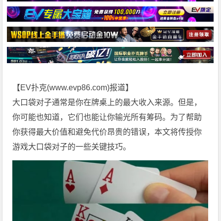
【EV扑克(
www.evp86.com
)报道】
大口袋对子通常是你在牌桌上的最大收入来源。但是，
你可能也知道，它们也能让你输光所有筹码。为了帮助
你获得最大价值和避免代价昂贵的错误，本文将传授你
游戏大口袋对子的一些关键技巧。