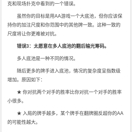
克和现场扑克中看到的一个错误。
虽然你的目标是用AA游戏一个大底池，但你应该保
持你的加注尺度和你范围中的其他牌一致。这种一致的
尺度将让你更难被对抗。
错误3：太愿意在多人底池的翻后输光筹码。
多人底池是一种不同的情况。
随后更多的牌手进入底池，情况的复杂度呈指数级
增加。原因如下：
★ 你对抗两个对手的胜率比你对抗一个对手的胜率
小很多。
★ 入局的牌手越多，某个牌手在翻牌圈反超你的AA
的可能性越大。