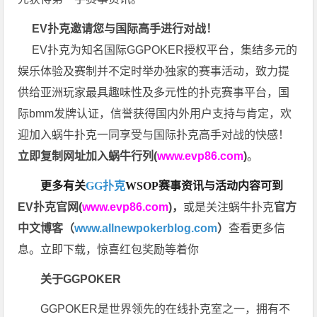
EV扑克邀请您与国际高手进行对战！
EV扑克为知名国际GGPOKER授权平台，集结多元的
娱乐体验及赛制并不定时举办独家的赛事活动，致力提
供给亚洲玩家最具趣味性及多元性的扑克赛事平台，国
际bmm发牌认证，信誉获得国内外用户支持与肯定，欢
迎加入蜗牛扑克一同享受与国际扑克高手对战的快感！
立即复制网址加入蜗牛行列(
www.evp86.com
)
。
更多有关
GG扑克
WSOP
赛事资讯与活动内容可到
EV扑克官网(
www.evp86.com
)
，
或是关注蜗牛扑克
官方
中文博客（
www.allnewpokerblog.com
）
查看更多信
息。立即下载，惊喜红包奖励等着你
关于GGPOKER
GGPOKER是世界领先的在线扑克室之一，拥有不