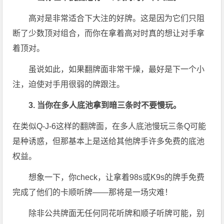
高对是非常适合下大注的好牌。这是因为它们只阻
断了少数顶对组合，而你在拿着高对时真的想让对手拿
着顶对。
虽说如此，如果翻牌面非常干燥，最好是下一个小
注，迫使对手用很弱的牌跟注。
3. 当你在多人底池拿到暗三条时不要慢玩。
在类似Q-J-6这样的翻牌面，在多人底池慢玩三条Q可能
是种诱惑，但那基本上是送给其他牌手许多免费的底池
权益。
想象一下，你check，让拿着98s或K9s的牌手免费
完成了他们的卡顺听牌——那将是一场灾难！
除非公共牌面无任何同花听牌和顺子听牌可能，别