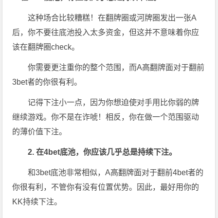
这种场合比较糟糕！在翻牌圈或河牌圈发出一张A
后，你不要往底池投入太多资金，但这并不意味着你应
该在翻牌圈check。
你需要更注重你的整个范围，而A高翻牌面对于翻前
3bet者的你很有利。
记得下注小一点，因为你想迫使对手用比你弱的牌
继续游戏。你不是在诈唬！相反，你在做一个范围驱动
的薄价值下注。
2. 在4bet底池，你应该几乎总是持续下注。
和3bet底池非常相似，A高翻牌面对于翻前4bet者的
你很有利，不管你有没有位置优势。因此，最好用你的
KK持续下注。