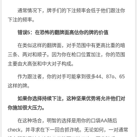
通常情况下，牌手们的下注频率会低于他们跟注你
下注的频率。
错误5：在恐怖的翻牌面高估你的牌的价值
在类似这样的翻牌面，对手范围中有更高比重的暗
三条、两对和顺子。因为你在枪口位置加注，你的范围
主要由大高张和中大对子构成。
作为跟注者，你的对手可能拿到很多44、87o、65
这样的牌。
如果你选择持续下注，这种坚果优势将允许他们对
你施加很大压力。
在这种场合，明智的选择是用你的口袋AA随后
check，并寻求在下一回合抓诈唬。无论如何，一对通常