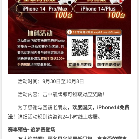
活动时间：9月30日至10月8日
活动内容：击中靓牌即可领取对应奖励！
为了感谢与回馈老朋友，
欢度国庆，iPhone14免费
送！
详细活动规则请咨询24小时线上客服。
赛事预告~追梦赛登场