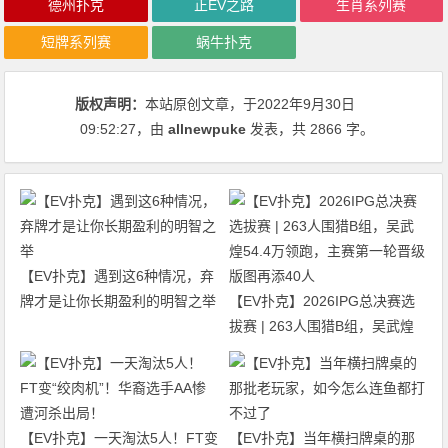
德州扑克
正EV之路
生肖系列赛
短牌系列赛
蜗牛扑克
版权声明：
本站原创文章，于2022年9月30日
09:52:27
，由
allnewpuke
发表，共 2866 字。
【EV扑克】遇到这6种情况，弃
牌才是让你长期盈利的明智之举
【EV扑克】2026IPG总决赛选
拔赛 | 263人围猎B组，吴武煌
54.4万领跑，主赛第一轮晋级版
图再添40人
【EV扑克】一天淘汰5人！FT变
【EV扑克】当年横扫牌桌的那