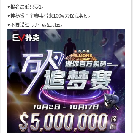
♥️报名最低只要1。
♥️神秘赏金主赛事带来100w刀保底奖励。
♥️不要错过1刀幸运星期五。