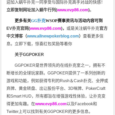
迎加入蜗牛扑克一同享受与国际扑克高手对战的快感！
立即复制网址加入蜗牛行列(
www.evp86.com
)
。
更多有关
GG扑克
WSOP
赛事资讯与活动内容可到
EV扑克官网(
www.evp86.com
)
，
或是关注蜗牛扑克
官方
中文博客（
www.allnewpokerblog.com
）
查看更多信
息。立即下载，惊喜红包奖励等着你
关于GGPOKER
GGPOKER是世界领先的在线扑克室之一，拥有不
断增长的全球玩家群。GGPOKER提供了一系列创新的
游戏和功能，例如获得专利的Rush＆Cash扑克、全押或
弃牌、黄金转盘、出让股份平台、3D咪牌、PokerCraft
和Smart HUD，所有都旨在增强游戏性体验，让扑克变
得更加有趣。在
www.evp86.com
以及Facebook和
Twitter上可以找到有关GGPOKER的更多信息。