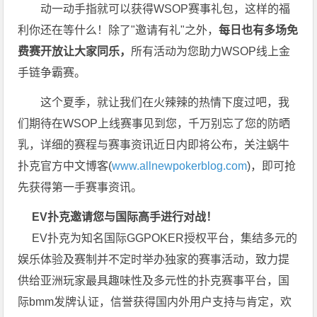
动一动手指就可以获得WSOP赛事礼包，这样的福
利你还在等什么！除了"邀请有礼"之外，
每
日也有多场免
费赛开放让大家同乐，
所有活动为您助力WSOP线上金
手链争霸赛。
这个夏季，就让我们在火辣辣的热情下度过吧，我
们期待在WSOP上线赛事见到您，千万别忘了您的防晒
乳，详细的赛程与赛事资讯近日内即将公布，关注蜗牛
扑克官方中文博客(
www.allnewpokerblog.com
)，即可抢
先获得第一手赛事资讯。
EV扑克邀请您与国际高手进行对战！
EV扑克为知名国际GGPOKER授权平台，集结多元的
娱乐体验及赛制并不定时举办独家的赛事活动，致力提
供给亚洲玩家最具趣味性及多元性的扑克赛事平台，国
际bmm发牌认证，信誉获得国内外用户支持与肯定，欢