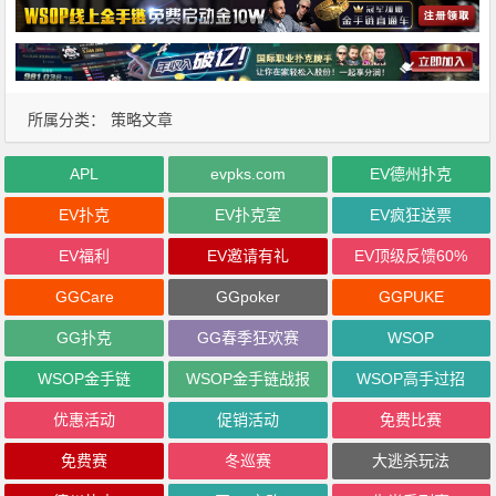
所属分类：
策略文章
APL
evpks.com
EV德州扑克
EV扑克
EV扑克室
EV疯狂送票
EV福利
EV邀请有礼
EV顶级反馈60%
GGCare
GGpoker
GGPUKE
GG扑克
GG春季狂欢赛
WSOP
WSOP金手链
WSOP金手链战报
WSOP高手过招
优惠活动
促销活动
免费比赛
免费赛
冬巡赛
大逃杀玩法