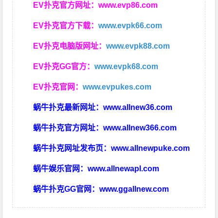
EV扑克官方网址：
www.evp86.com
EV扑克官方下载：
www.evpk66.com
EV扑克电脑版网址：
www.evpk88.com
EV扑克GG官方：
www.evpk68.com
EV扑克官网：
www.evpukes.com
蜗牛扑克最新网址：
www.allnew36.com
蜗牛扑克官方网址：
www.allnew366.com
蜗牛扑克网址发布页：
www.allnewpuke.com
蜗牛娱乐官网：
www.allnewapl.com
蜗牛扑克GG官网：
www.ggallnew.com