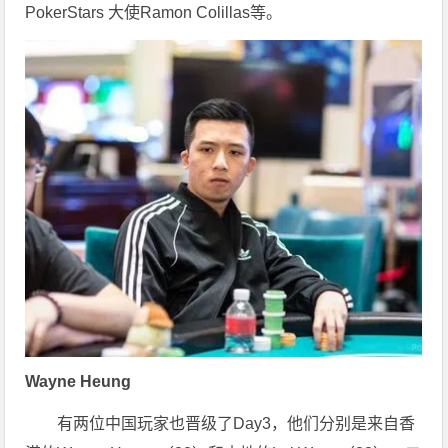
PokerStars 大使Ramon Colillas等。
Wayne Heung
有两位中国玩家也晋级了Day3，他们分别是来自香