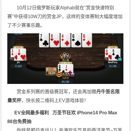
10月12日俄罗斯玩家Alphab就在"赏金快速特别
赛"中获得10W刀的赏金JP，这样的变体赛制大幅度增加
了不少赛事乐趣。
赏金系列赛的晋级赛冠军，还会再加赠
丹牛签名限
量奖杯
，快长按二维码上EV游戏体验！
EV全网最多福利
万圣节狂欢 iPhone14 Pro Max
88台免费抽
你就是那位幸运儿！充满欢乐气息的西洋鬼节~万圣