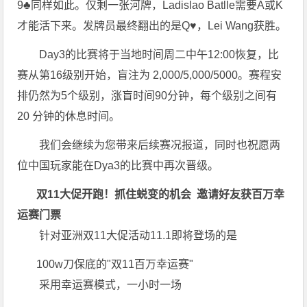
9♣同样如此。仅剩一张河牌，Ladislao Batlle需要A或K
才能活下来。发牌员最终翻出的是Q♥，Lei Wang获胜。
Day3的比赛将于当地时间周二中午12:00恢复，比
赛从第16级别开始，盲注为 2,000/5,000/5000。赛程安
排仍然为5个级别，涨盲时间90分钟，每个级别之间有
20 分钟的休息时间。
我们会继续为您带来后续赛况报道，同时也祝愿两
位中国玩家能在Dya3的比赛中再次晋级。
双11大促开跑！抓住蜕变的机会 邀请好友获百万幸
运赛门票
针对亚洲双11大促活动11.1即将登场的是
100w刀保底的"双11百万幸运赛"
采用幸运赛模式，一小时一场