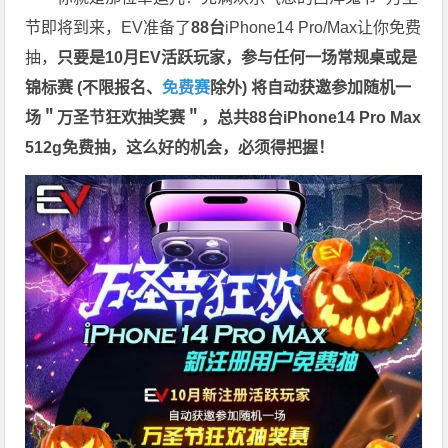
节即将到来，EV准备了
88台
iPhone14 Pro/Max让你免费
抽，
只要是10月EV活跃玩家，参与任何一场常规桌或是
锦标赛 (不限报名、
免费赛
除外) 将自动获邀参加随机一
场＂万圣节狂欢抽奖赛＂，总共88台iPhone14 Pro Max
512g免费抽，这么好的机会，必须得把握！