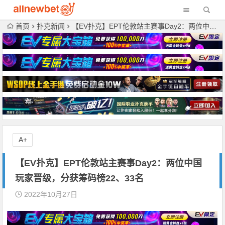
首页
扑克新闻
【EV扑克】EPT伦敦站主赛事Day2：两位中国玩家晋级，分获筹码榜22、33名
A+
【EV扑克】EPT伦敦站主赛事Day2：两位中国
玩家晋级，分获筹码榜22、33名
2022年10月27日